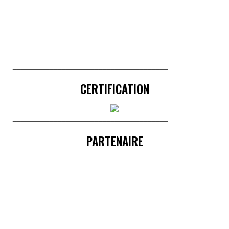
______________________________________
CERTIFICATION
______________________________________
PARTENAIRE