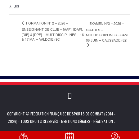
7 juin
FORMATION N° 2 – 2026 –
EXAMEN N°3 – 2026 –
ENSEIGNANT DE CLUB – [AAF], [DAF],
GRADES –
[DIF] & [DPF] – MULTIDISCIPLINES – 16
MULTIDISCIPLINES – SAM.
& 17 MAI – VALDOIE (90)
06 JUIN – CAUSSADE (82)
COPYRIGHT © FÉDÉRATION FRANÇAISE DE SPORTS DE COMBAT (2014 -
2026) - TOUS DROITS RÉSERVÉS -
MENTIONS LÉGALES
- RÉALISATION :