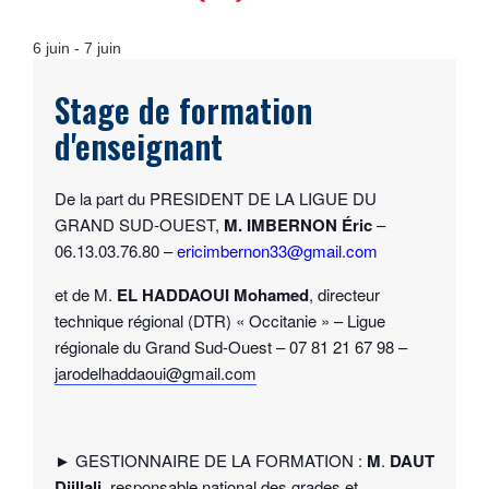
6 juin
-
7 juin
Stage de formation
d'enseignant
De la part du PRESIDENT DE LA LIGUE DU
GRAND SUD-OUEST,
M. IMBERNON Éric
–
06.13.03.76.80 –
ericimbernon33@gmail.com
et de M.
EL HADDAOUI Mohamed
, directeur
technique régional (DTR) « Occitanie » – Ligue
régionale du Grand Sud-Ouest – 07 81 21 67 98 –
jarodelhaddaoui@gmail.com
► GESTIONNAIRE DE LA FORMATION :
M
.
DAUT
Djillali
, responsable national des grades et