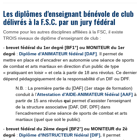
Les diplômes d'enseignant bénévole de club
délivrés à la F.S.C. par un jury fédéral
Comme pour les autres disciplines affiliées à la FSC, il existe
TROIS niveaux de diplôme d'enseignant de club :
-
brevet fédéral du 1er degré [BF1°] ou
MONITEUR du 1er
degré
:
D
iplôme d'ANIMATEUR fédéral [DAF]
.
Il permet de
mettre en place et d’encadrer en autonomie une séance de sports
de combat et arts martiaux en direction d'un public de type
«
pratiquant en loisir
»
et cela à partir de 18 ans révolus. Ce dernier
dépend pédagogiquement de la responsabilité d’un DIF ou DPF.
N.B. : La première partie du [DAF] (1er stage de formation)
conduit à
l'
Attestation d'AIDE-ANIMATEUR fédéral [AAF]
à
partir de 15 ans révolus
qui
permet d'assister l’enseignant
de la structure associative [DAF, DIF, DPF] dans
l’encadrement d’une séance de sports de combat et arts
martiaux (quel que soit le public).
-
brevet fédéral du 2ème degré [BF2°] ou
MONITEUR du 2è
degré
:
Diplôme d'INSTRUCTEUR fédéral [DIF]
.
Il permet