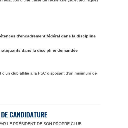
e rédaction d'une thèse de recherche (sujet technique)
ences d'encadrement fédéral dans la discipline
ratiquants dans la discipline demandée
t d’un club affilié à la FSC disposant d’un minimum de
N DE CANDIDATURE
PAR LE PRÉSIDENT DE SON PROPRE CLUB.