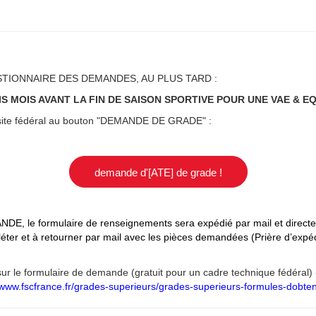
TIONNAIRE DES DEMANDES, AU PLUS TARD :
S MOIS AVANT LA FIN DE SAISON SPORTIVE POUR UNE VAE & E
 site fédéral au bouton "DEMANDE DE GRADE" :
demande d'[ATE] de grade !
ANDE, le formulaire
de renseignements
sera expédié par mail et direct
éter et
à retourner par mail avec les pièces demandées (Prière d’expédi
sur le formulaire de demande (gratuit pour un cadre technique fédéral)
www.fscfrance.fr/grades-superieurs/grades-superieurs-formules-dobten