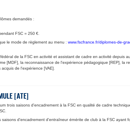
iplômes demandés :
dépendant FSC = 250 €.
onique le mode de règlement au menu :
www.fscfrance.fr/diplomes-de-gr
fédéral de la FSC en activité et assistant de cadre en activité depuis
lôme [MDF], la reconnaissance de l'expérience pédagogique [REP], la r
es acquis de l'expérience [VAE].
MULE [ATE]
m trois saisons d'encadrement à la FSC en qualité de cadre technique 
FSC.
 saisons d'encadrement d'entraîneur émérite de club à la FSC ayant f