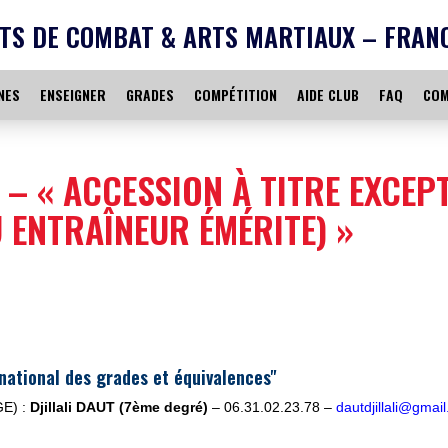
TS DE COMBAT & ARTS MARTIAUX – FRAN
NES
ENSEIGNER
GRADES
COMPÉTITION
AIDE CLUB
FAQ
COM
– « ACCESSION À TITRE EXCEPT
 ENTRAÎNEUR ÉMÉRITE) »
national des grades et équivalences"
GE) :
Djillali DAUT (7ème degré)
– 06.31.02.23.78 –
dautdjillali@gmai