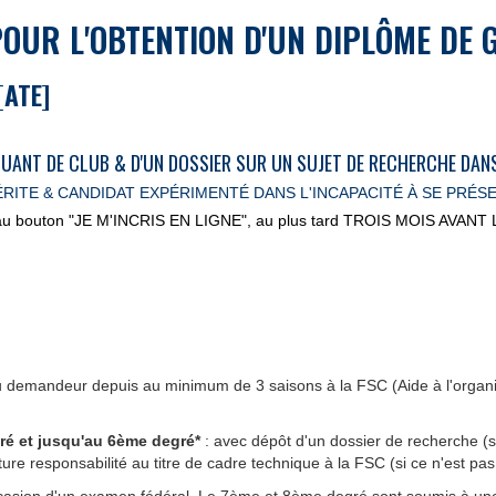
POUR L'OBTENTION
D'UN DIPLÔME DE 
[ATE]
ANT DE CLUB & D'UN DOSSIER SUR UN SUJET DE RECHERCHE DANS S
RITE & CANDIDAT EXP
É
RIMENT
É
DANS L'INCAPACIT
É
À SE PR
É
SE
net au bouton "JE M'INCRIS EN LIGNE", au plus tard TROIS MOIS AVAN
 du demandeur depuis au minimum de 3 saisons à la FSC (Aide à l'organi
é et jusqu'au 6ème degré*
: avec dépôt d'un dossier de recherche (s
ure responsabilité au titre de cadre technique à la FSC (si ce n'est pas