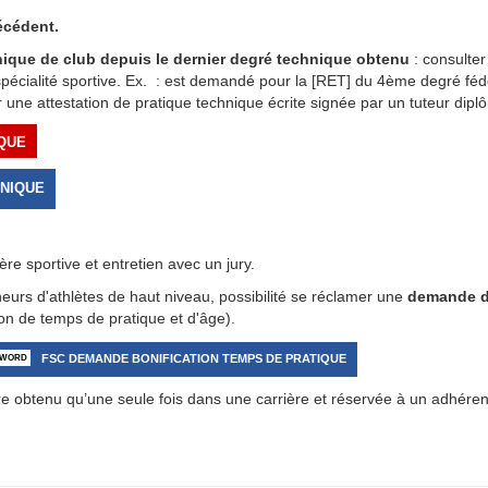
écédent.
ique de club depuis le dernier degré technique obtenu
: consulte
écialité sportive. Ex. : est demandé pour la [RET] du 4ème degré féd
une attestation de pratique technique écrite signée par un tuteur dipl
IQUE
HNIQUE
ère sportive et entretien avec un jury.
îneurs d'athlètes de haut niveau, possibilité se réclamer une
demande dé
on de temps de pratique et d'âge).
FSC DEMANDE BONIFICATION TEMPS DE PRATIQUE
re obtenu qu’une seule fois dans une carrière et réservée à un adhéren