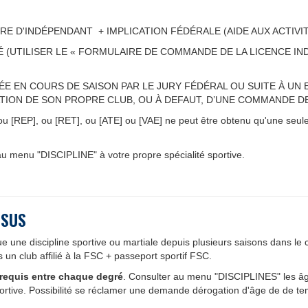
TRE D'INDÉPENDANT + IMPLICATION FÉDÉRALE (AIDE AUX ACTIVI
(UTILISER LE « FORMULAIRE DE COMMANDE DE LA LICENCE IN
RMÉE EN COURS DE SAISON PAR LE JURY FÉDÉRAL OU SUITE À U
ATION DE SON PROPRE CLUB, OU À DEFAUT, D’UNE COMMANDE D
 ou [REP], ou [RET], ou [ATE] ou [VAE] ne peut être obtenu qu'une seul
u menu "DISCIPLINE" à votre propre spécialité sportive.
SSUS
 une discipline sportive ou martiale depuis plusieurs saisons dans le c
 un club affilié à la FSC + passeport sportif FSC.
 requis
entre chaque degré
. Consulter au menu "DISCIPLINES" les âg
sportive. Possibilité se réclamer une demande dérogation d'âge de de t