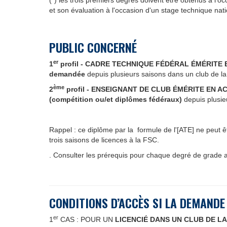
(*) les trois premiers degrés doivent être obtenus à l
et son évaluation à l'occasion d'un stage technique nati
PUBLIC CONCERNÉ
er
1
profil -
CADRE TECHNIQUE FÉDÉRAL ÉMÉRITE EN AC
demandée
depuis plusieurs saisons dans un club de l
ème
2
profil - ENSEIGNANT DE CLUB ÉMÉRITE EN ACTIV
(compétition ou/et diplômes fédéraux)
depuis plusie
Rappel : ce diplôme par la formule de l'[ATE] ne peut ê
trois saisons de licences à la FSC.
. Consulter les prérequis pour chaque degré de grade a
CONDITIONS D’ACCÈS SI LA DEMANDE
er
1
CAS : POUR UN
LICENCIÉ DANS UN CLUB DE LA