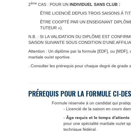
ème
2
CAS : POUR UN
INDIVIDUEL SANS CLUB :
ÊTRE LICENCIÉ DEPUIS TROIS SAISONS À TI
ÊTRE COOPTÉ PAR UN ENSEIGNANT DIPLÔMÉ 
TUTEUR »).
N.B. : SI LA VALIDATION DU DIPLÔME EST CONFI
SAISON SUIVANTE SOUS CONDITION D'UNE AFFILI
Attention : Un diplôme par la formule [EDF], ou [MDF],
martiale ou/et sportive.
. Consulter les prérequis pour chaque degré de grade a
PR
É
REQUIS POUR LA FORMULE CI-DE
Formule réservée à un candidat qui pratique
- Licencié de la saison en cours dans
-
Âge requis et le temps d'attente
pour une spécialité martiale ou/et 
technique fédéral.