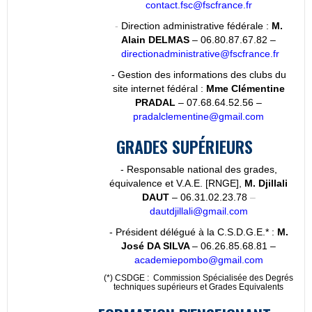
contact.fsc@fscfrance.fr
-
Direction administrative fédérale :
M.
Alain DELMAS
– 06.80.87.67.82 –
directionadministrative@fscfrance.fr
- Gestion des informations des clubs du
site internet fédéral :
Mme Clémentine
PRADAL
– 07.68.64.52.56 –
pradalclementine@gmail.com
GRADES SUP
É
RIEURS
- Responsable national des grades,
équivalence et V.A.E. [RNGE],
M. Djillali
DAUT
– 06.31.02.23.78
–
dautdjillali@gmail.com
- Président délégué à la C.S.D.G.E.*
:
M.
José DA SILVA
– 06.26.85.68.81 –
academiepombo@gmail.com
(*) CSDGE : Commission Spécialisée des Degrés
techniques supérieurs et Grades Equivalents