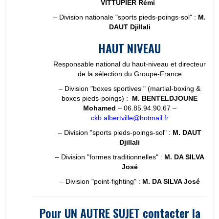
VITTUPIER Rémi
–
Division nationale "sports pieds-poings-sol
" :
M.
DAUT Djillali
HAUT NIVEAU
Responsable national du haut-niveau et directeur
de la sélection du Groupe-France
– Division "boxes sportives " (martial-boxing &
boxes pieds-poings) :
M. BENTELDJOUNE
Mohamed
– 06.85.94.90.67 –
ckb.albertville@hotmail.fr
–
Division "sports pieds-poings-sol
" :
M. DAUT
Djillali
–
Division "formes traditionnelles
" :
M. DA SILVA
José
–
Division "point-fighting
" :
M. DA SILVA José
Pour UN AUTRE SUJET contacter la