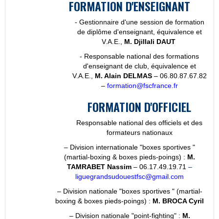
FORMATION D'ENSEIGNANT
- Gestionnaire d'une session de formation
de diplôme d'enseignant, équivalence et
V.A.E.,
M. Djillali DAUT
- Responsable national des formations
d'enseignant de club, équivalence et
V.A.E.,
M. Alain DELMAS
– 06.80.87.67.82
–
formation@fscfrance.fr
FORMATION D'OFFICIEL
Responsable national des officiels et des
formateurs nationaux
– Division internationale "boxes sportives "
(martial-boxing & boxes pieds-poings) :
M.
TAMRABET Nassim
– 06.17.49.19.71
–
liguegrandsudouestfsc@gmail.com
– Division nationale "boxes sportives " (martial-
boxing & boxes pieds-poings) :
M. BROCA Cyril
– Division nationale "point-fighting" :
M.