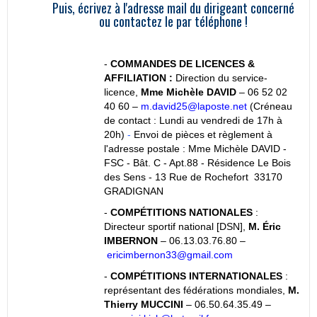
Puis, écrivez à l'adresse mail du dirigeant concerné
ou contactez le par téléphone !
-
COMMANDES DE LICENCES &
AFFILIATION :
Direction du service-
licence,
Mme Michèle DAVID
– 06 52 02
40 60 –
m.david25@laposte.net
(Créneau
de contact : Lundi au vendredi de 17h à
20h)
-
Envoi de pièces et règlement à
l'adresse postale : Mme Michèle DAVID -
FSC - Bât. C - Apt.88 - Résidence Le Bois
des Sens - 13 Rue de Rochefort 33170
GRADIGNAN
-
COMPÉTITIONS NATIONALES
:
Directeur sportif national [DSN],
M. Éric
IMBERNON
– 06.13.03.76.80 –
ericimbernon33@gmail.com
-
COMPÉTITIONS
INTERNATIONALES
:
représentant des fédérations mondiales,
M.
Thierry MUCCINI
– 06.50.64.35.49 –