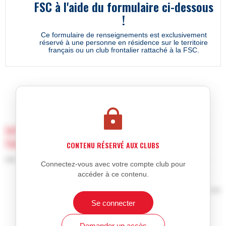
FSC à l'aide du formulaire ci-dessous
!
Ce formulaire de renseignements est exclusivement
réservé à une personne en résidence sur le territoire
français ou un club frontalier rattaché à la FSC.
Informations exclusives réservées aux club
fédéraux
CONTENU RÉSERVÉ AUX CLUBS
Afin de voir ce contenu, vous devez être inscrit en tant que club.
Connectez-vous avec votre compte club pour
accéder à ce contenu.
Information réservée aux membres inscrits
Achat de licences ou d'affiliation à la Fédération de Sports de
Combat française
Se connecter
Affiliation et réaffiliation
Demander un accès