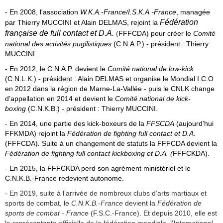
- En 2008, l'association
W.K.A.-France/I.S.K.A.-France
,
managée
Fédération
par
Thierry MUCCINI et Alain DELMAS, rejoint la
française de full contact et D.A.
(
FFFCDA) pour créer le
Comité
national des activités pugilistiques
(C.N.A.P.) - président :
Thierry
MUCCINI.
- En 2012, le C.N.A.P. devient le
Comité national de low-kick
(C.N.L.K.)
- président : Alain DELMAS et organise le Mondial I.C.O
en 2012 dans la région de Marne-La-Vallée -
puis le CNLK change
d’appellation en 2014 et devient le
Comité national de kick-
boxing
(C.N.K.B.) - président : Thierry MUCCINI.
-
En 2014, une partie des kick-boxeurs de la
FFSCDA
(aujourd'hui
FFKMDA) rejoint la
Fédération de fighting full contact et D.A.
(FFFCDA)
.
S
uite à un changement de statuts la FFFCDA devient la
Fédération de fighting full contact kickboxing et D.A. (
FFFCKDA).
- En 2015, la FFFCKDA perd son agrément ministériel et le
C.N.K.B.-France redevient autonome.
-
En 2019, suite à l’arrivée de nombreux clubs d’arts martiaux et
sports de combat, le
C.N.K.B.-France
devient la
Fédération de
sports de combat - France
(F.S.C.-France). Et depuis 2010, elle est