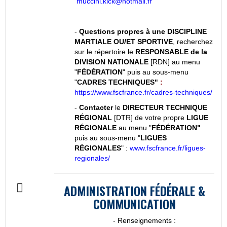
muccini.kick@hotmail.fr
-
Questions propres à une DISCIPLINE
MARTIALE OU/ET SPORTIVE
, recherchez
sur le répertoire le
RESPONSABLE de la
DIVISION NATIONALE
[RDN] au menu
"
FÉDÉRATION
" puis au sous-menu
"
CADRES TECHNIQUES"
:
https://www.fscfrance.fr/cadres-techniques/
-
Contacter
le
DIRECTEUR TECHNIQUE
RÉGIONAL
[DTR] de votre propre
LIGUE
RÉGIONALE
au menu "
FÉDÉRATION"
puis au sous-menu "
LIGUES
RÉGIONALES
" :
www.fscfrance.fr/ligues-
regionales/
ADMINISTRATION FÉDÉRALE &
COMMUNICATION
- Renseignements :