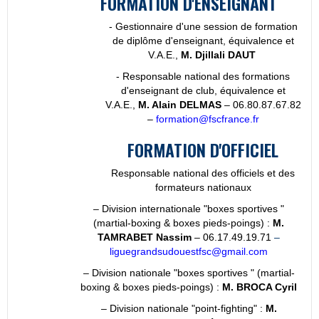
FORMATION D'ENSEIGNANT
- Gestionnaire d'une session de formation
de diplôme d'enseignant, équivalence et
V.A.E.,
M. Djillali DAUT
- Responsable national des formations
d'enseignant de club, équivalence et
V.A.E.,
M. Alain DELMAS
– 06.80.87.67.82
–
formation@fscfrance.fr
FORMATION D'OFFICIEL
Responsable national des officiels et des
formateurs nationaux
– Division internationale "boxes sportives "
(martial-boxing & boxes pieds-poings) :
M.
TAMRABET Nassim
– 06.17.49.19.71
–
liguegrandsudouestfsc@gmail.com
– Division nationale "boxes sportives " (martial-
boxing & boxes pieds-poings) :
M. BROCA Cyril
– Division nationale "point-fighting" :
M.