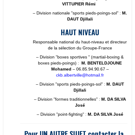
VITTUPIER Rémi
–
Division nationale "sports pieds-poings-sol
" :
M.
DAUT Djillali
HAUT NIVEAU
Responsable national du haut-niveau et directeur
de la sélection du Groupe-France
– Division "boxes sportives " (martial-boxing &
boxes pieds-poings) :
M. BENTELDJOUNE
Mohamed
– 06.85.94.90.67 –
ckb.albertville@hotmail.fr
–
Division "sports pieds-poings-sol
" :
M. DAUT
Djillali
–
Division "formes traditionnelles
" :
M. DA SILVA
José
–
Division "point-fighting
" :
M. DA SILVA José
Pour UN AUTRE SUJET contacter la