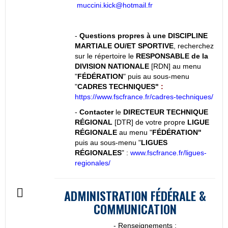
muccini.kick@hotmail.fr
-
Questions propres à une DISCIPLINE
MARTIALE OU/ET SPORTIVE
, recherchez
sur le répertoire le
RESPONSABLE de la
DIVISION NATIONALE
[RDN] au menu
"
FÉDÉRATION
" puis au sous-menu
"
CADRES TECHNIQUES"
:
https://www.fscfrance.fr/cadres-techniques/
-
Contacter
le
DIRECTEUR TECHNIQUE
RÉGIONAL
[DTR] de votre propre
LIGUE
RÉGIONALE
au menu "
FÉDÉRATION"
puis au sous-menu "
LIGUES
RÉGIONALES
" :
www.fscfrance.fr/ligues-
regionales/
ADMINISTRATION FÉDÉRALE &
COMMUNICATION
- Renseignements :