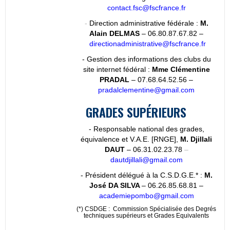
contact.fsc@fscfrance.fr
-
Direction administrative fédérale :
M.
Alain DELMAS
– 06.80.87.67.82 –
directionadministrative@fscfrance.fr
- Gestion des informations des clubs du
site internet fédéral :
Mme Clémentine
PRADAL
– 07.68.64.52.56 –
pradalclementine@gmail.com
GRADES SUP
É
RIEURS
- Responsable national des grades,
équivalence et V.A.E. [RNGE],
M. Djillali
DAUT
– 06.31.02.23.78
–
dautdjillali@gmail.com
- Président délégué à la C.S.D.G.E.*
:
M.
José DA SILVA
– 06.26.85.68.81 –
academiepombo@gmail.com
(*) CSDGE : Commission Spécialisée des Degrés
techniques supérieurs et Grades Equivalents