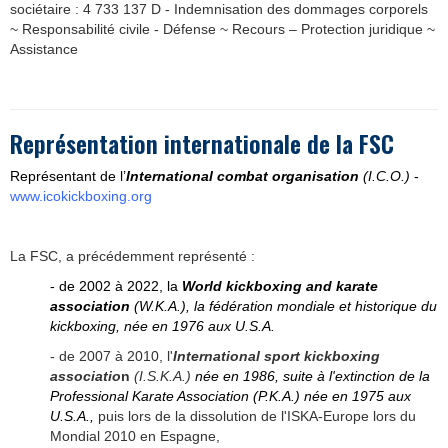
sociétaire : 4 733 137 D - Indemnisation des dommages corporels
~ Responsabilité civile - Défense ~ Recours – Protection juridique ~
Assistance
Représentation internationale de la FSC
Représentant de
l’
International combat organisation
(I.C.O.)
-
www.icokickboxing.org
La FSC, a précédemment représenté :
- de 2002 à 2022, la
World kickboxing and karate
association
(W.K.A.), la fédération mondiale et historique du
kickboxing, née en 1976 aux U.S.A.
- de 2007 à 2010, l'
International sport kickboxing
associatio
n
(I.S.K.A.)
née en 1986, suite à l'extinction de la
Professional Karate Association (P.K.A.) née en 1975 aux
U.S.A.,
puis lors de la dissolution de l'ISKA-Europe lors du
Mondial 2010 en Espagne,