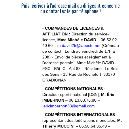
Puis, écrivez à l'adresse mail du dirigeant concerné
ou contactez le par téléphone !
-
COMMANDES DE LICENCES &
AFFILIATION :
Direction du service-
licence,
Mme Michèle DAVID
– 06 52 02
40 60 –
m.david25@laposte.net
(Créneau
de contact : Lundi au vendredi de 17h à
20h)
-
Envoi de pièces et règlement à
l'adresse postale : Mme Michèle DAVID -
FSC - Bât. C - Apt.88 - Résidence Le Bois
des Sens - 13 Rue de Rochefort 33170
GRADIGNAN
-
COMPÉTITIONS NATIONALES
:
Directeur sportif national [DSN],
M. Éric
IMBERNON
– 06.13.03.76.80 –
ericimbernon33@gmail.com
-
COMPÉTITIONS
INTERNATIONALES
:
représentant des fédérations mondiales,
M.
Thierry MUCCINI
– 06.50.64.35.49 –