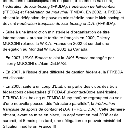
fédérations multidisciplinaires en place, trois entités naissent,
Fédération de kick-boxing
(FKBDA),
Fédération de full-contact
(FFCDA) et
Fédération de muaythaï
(FMDA).
En 2002, la FKBDA
obtient la délégation de pouvoirs ministérielle pour le kick-boxing et
devient
Fédération française de kick-boxing et D.A.
(FFKBDA).
- Suite à une interdiction ministérielle d'organisation de titre
internationaux pro sur le territoire français en 2000, Thierry
MUCCINI relance la W.K.A.-France en 2002 et conduit une
délégation au Mondial W.K.A. 2002 au Canada.
- En 2007, l'
ISKA-France
rejoint la
WKA-France
managée par
Thierry MUCCINI et Alain DELMAS.
- En 2007, à l'issue d'une difficulté de gestion fédérale, la FFKBDA
est dissoute.
- En 2008, suite à un coup d'Etat, une partie des clubs des trois
fédérations délégataires (FFCDA-Full-contact/Boxe américaine,
FFKBDA-Kick-boxing et FFMDA-Muay-thaï) se regroupent au sein
d'une nouvelle pousse, dite "structure parallèle",
la
Fédération
française de sports de contact et D.A.
(F.F.S.C.D.A.). Cette dernière
obtient, avant sa mise en place, un agrément en mai 2008 et de
surcroit, et 5 mois plus tard, une délégation de pouvoir ministériel.
Situation inédite en France !!!