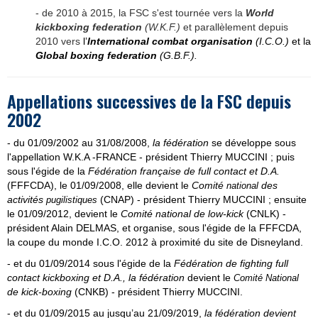
- de 2010 à 2015, la FSC s'est tournée vers la
World
kickboxing federation
(W.K.F.)
et parallèlement depuis
2010 vers
l’
International combat organisation
(I.C.O.)
et
la
Global boxing federation
(G.B.F.).
Appellations successives de la FSC depuis
2002
- du 01/09/2002 au 31/08/2008,
la fédération
se développe sous
l'appellation W.K.A -FRANCE - président Thierry MUCCINI ; puis
sous l'égide de la
Fédération française de full contact et D.A.
(FFFCDA),
le 01/09/2008, elle devient le
Comité
des
national
activités
(CNAP) - président Thierry MUCCINI ; ensuite
pugilistiques
le 01/09/2012, devient le
C
omité national de low-kick
(CNLK)
-
président Alain DELMAS, et organise, sous l'égide de la FFFCDA,
la coupe du monde I.C.O. 2012 à proximité du site de Disneyland.
- et du 01/09/2014
sous l'égide de la
Fédération de fighting full
contact kickboxing et D.A., la fédération
devient le
Comité
National
de kick-boxing
(CNKB) - président Thierry MUCCINI.
- et du 01/09/2015 au jusqu’au 21/09/2019,
la fédération devient