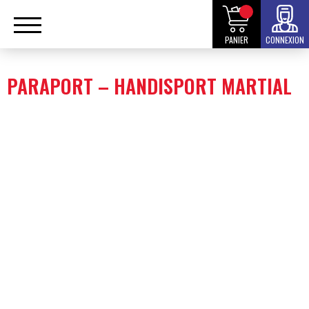
PANIER
CONNEXION
PARAPORT – HANDISPORT MARTIAL
Responsable de la Division Nationale "Parasport" (RDN) :
n.c.
- Référents des grades supérieurs :
voir la liste du
référents
nationaux des grades [RNG]
pour chacune discipline à la
page
https://www.fscfrance.fr/cadres-techniques/
But des activités martiales ou/et sportives
du "Parasport"