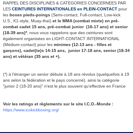
RAPPEL DES DISCIPLINES & CATEGORIES CONCERNEES PAR
LES
CEINTURES INTERNATIONALES en PLEIN-CONTACT
pour
les
boxes pieds-poings
(Semi-contact, Full-contact, Low-kick
U.S., K1-style, Muay-thaï)
et le MMA (combat mixte) en pré-
combat cadet 15 ans, pré-combat junior (16-17 ans)
et senior
(18-39 ans)*
, nous vous rappelons que des ceintures sont
également organisées en LIGHT-CONTACT INTERNATIONAL
(Médium-contact) pour les
minimes (12-13 ans - filles et
garçons), cadet(te)s 14-15 ans, junior 17-18 ans, senior (18-34
ans) et vétéran (35 ans et +).
(*) à l'étranger un senior débute à 18 ans révolus (quelquefois à 19
ans selon la fédération et le pays concerné), ainsi la catégorie
"junior 2 (18-20 ans)" n'est le plus souvent qu'effective en France
Voir les ratings et règlements sur
le site I.C.O.-Monde :
https://www.icokickboxing.org/