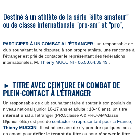
Destiné à un athlète de la série "élite amateur"
ou de classe internationale "pro-am" et "pro",
PARTICIPER À UN COMBAT A L’ÉTRANGER
:
un responsable de
club souhaitant faire disputer, à son propre athlète, une rencontre à
l’étranger est prié de contacter le représentant des fédérations
internationales,
M
.
Thierry MUCCINI - 06.50.64.35.4
9
.
►
TITRE AVEC CEINTURE EN COMBAT DE
PLEIN-CONTACT À L'ÉTRANGER
Un responsable de club souhaitant faire disputer à son poulain de
niveau national (junior 16-17 ans et adulte : 18-40 ans), un
titre
international
à l’étranger (PRO/classe A & PRO-AM/classe
B/junior-élite) est prié de
contacter le représentant pour la France,
Thierry MUCCINI
. Il est nécessaire de s’y prendre quelques mois
en amont pour
défier le tenant du titre
ou pour
réserver le titre