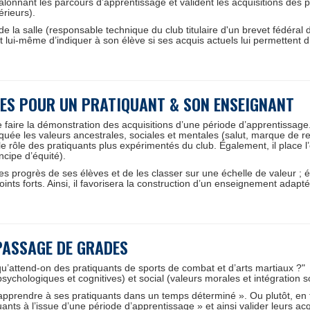
nant les parcours d’apprentissage et valident les acquisitions des pra
érieurs).
e la salle (responsable technique du club titulaire d'un brevet fédéral
t lui-même d’indiquer à son élève si ses acquis actuels lui permettent d
DES
POUR UN PRATIQUANT & SON ENSEIGNANT
faire la démonstration des acquisitions d’une période d’apprentissage. C’
uée les valeurs ancestrales, sociales et mentales (salut, marque de resp
t le rôle des pratiquants plus expérimentés du club. Également, il place
ncipe d’équité).
s progrès de ses élèves et de les classer sur une échelle de valeur ; é
ints forts. Ainsi, il favorisera la construction d’un enseignement adapté
PASSAGE DE GRADES
"qu’attend-on des pratiquants de sports de combat et d’arts martiaux ?
ychologiques et cognitives) et social (valeurs morales et intégration s
’apprendre à ses pratiquants dans un temps déterminé ». Ou plutôt, en f
ts à l’issue d’une période d’apprentissage » et ainsi valider leurs acq