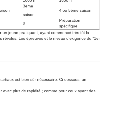
1000 h
1600 h
3ème
aison
4 ou 5ème saison
saison
Préparation
9
spécifique
r un jeune pratiquant, ayant commencé très tôt la
s révolus. Les épreuves et le niveau d'exigence du "1er
artiaux est bien sûr nécessaire. Ci-dessous, un
er avec plus de rapidité ; comme pour ceux ayant des