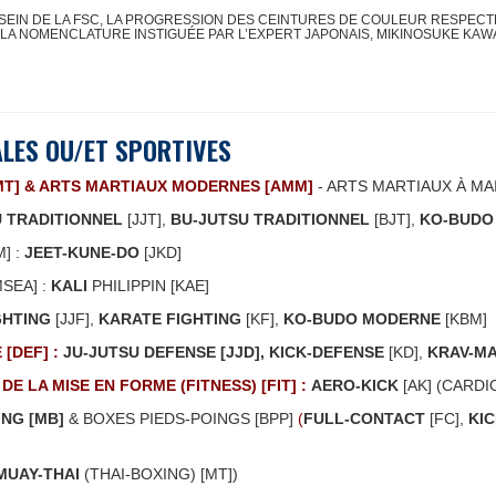
AU SEIN DE LA FSC, LA PROGRESSION DES CEINTURES DE COULEUR RESPEC
 LA NOMENCLATURE INSTIGUÉE PAR L’EXPERT JAPONAIS, MIKINOSUKE KAWA
ALES OU/ET SPORTIVES
AMT] & ARTS MARTIAUX MODERNES [AMM]
- ARTS MARTIAUX À M
U TRADITIONNEL
[JJT],
BU-JUTSU TRADITIONNEL
[BJT],
KO-BUDO
] :
JEET-KUNE-DO
[JKD]
SEA] :
KALI
PHILIPPIN [KAE]
GHTING
[JJF],
KARATE FIGHTING
[KF],
KO-BUDO MODERNE
[KBM]
[DEF] :
JU-JUTSU DEFENSE [JJD],
KICK-DEFENSE
[KD],
KRAV-M
DE LA MISE EN FORME (FITNESS) [FIT] :
AERO-KICK
[AK] (CARD
NG [MB]
& BOXES PIEDS-POINGS [BPP]
(
FULL-CONTACT
[FC],
KI
MUAY-THAI
(THAI-BOXING) [MT])