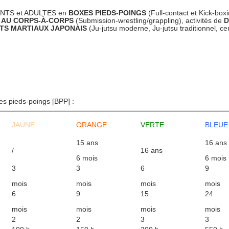
CENTS et ADULTES en
BOXES PIEDS-POINGS
(Full-contact et Kick-box
 AU CORPS-À-CORPS
(Submission-wrestling/grappling), activités de
D
TS MARTIAUX JAPONAIS
(Ju-jutsu moderne, Ju-jutsu traditionnel, cer
es pieds-poings [BPP] :
JAUNE
ORANGE
VERTE
BLEUE
15 ans
16 ans
/
16 ans
6 mois
6 mois
3
3
6
9
mois
mois
mois
mois
6
9
15
24
mois
mois
mois
mois
2
2
3
3