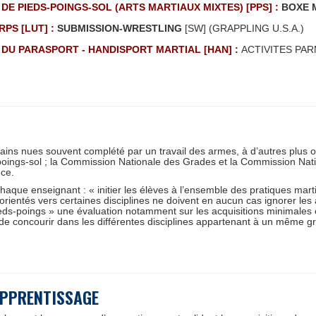
 DE PIEDS-POINGS-SOL (ARTS MARTIAUX MIXTES) [PPS] :
BOXE 
PS [LUT] :
SUBMISSION-WRESTLING
[SW] (GRAPPLING U.S.A.)
S DU PARASPORT - HANDISPORT MARTIAL [HAN] :
ACTIVITES PAR
ins nues souvent complété par un travail des armes, à d’autres plus or
poings-sol ; la Commission Nationale des Grades et la Commission Na
ce.
haque enseignant : « initier les élèves à l’ensemble des pratiques marti
orientés vers certaines disciplines ne doivent en aucun cas ignorer les
s-poings » une évaluation notamment sur les acquisitions minimales en
 de concourir dans les différentes disciplines appartenant à un même gro
'APPRENTISSAGE