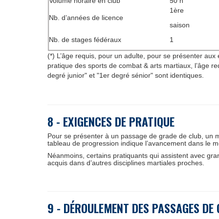
Volume horaire en club
50 h
1ère
Nb. d’années de licence
saison
Nb. de stages fédéraux
1
(*) L’âge requis, pour un adulte, pour se présenter au
pratique des sports de combat & arts martiaux, l’âge r
degré junior" et "1er degré sénior" sont identiques.
8 - EXIGENCES DE PRATIQUE
Pour se présenter à un passage de grade de club, un m
tableau de progression indique l’avancement dans le me
Néanmoins, certains pratiquants qui assistent avec gra
acquis dans d’autres disciplines martiales proches.
9 - DÉROULEMENT DES PASSAGES DE