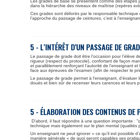
Les grades de base se présentent comme des étapes jalon
dans la hiérarchie des niveaux de maîtrise (repères ext
Ces grades sont délivrés par le responsable technique d
l’approche du passage de ceintures, c’est à l’enseignan
5 - L’INTÉRÊT D’UN PASSAGE DE GRA
Le passage de grade doit être l’occasion pour l’élève de 
rigueur (respect du protocole), confortant de façon marq
et parallèlement renforçant l’autorité de l’enseignant e
face aux épreuves de l’examen (afin de respecter le pri
Le passage de grade permet à l’enseignant, d’évaluer le
doués et bien sûr de recenser leurs carences et leurs po
5 - ÉLABORATION DES CONTENUS DE 
D’abord, il faut répondre à une question importante : 
technique mais également sur le plan mental (qualités ps
Un enseignant ne peut ignorer « ce qu’il est possible d
manière générale « de quoi seront capables ses pratiquan