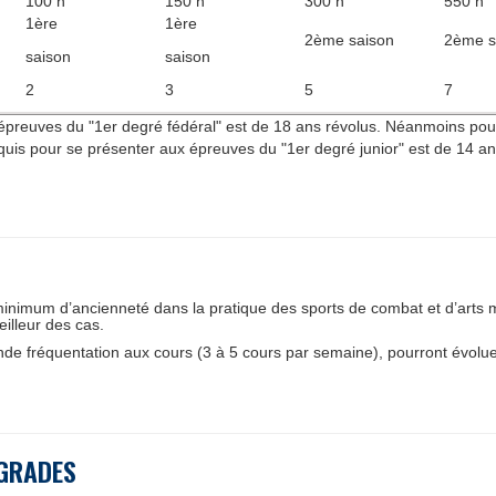
100 h
150 h
300 h
550 h
1ère
1ère
2ème saison
2ème s
saison
saison
2
3
5
7
x épreuves du "1er degré fédéral" est de 18 ans révolus. Néanmoins pou
equis pour se présenter aux épreuves du "1er degré junior" est de 14 an
inimum d’ancienneté dans la pratique des sports de combat et d’arts m
illeur des cas.
nde fréquentation aux cours (3 à 5 cours par semaine), pourront évolu
 GRADES