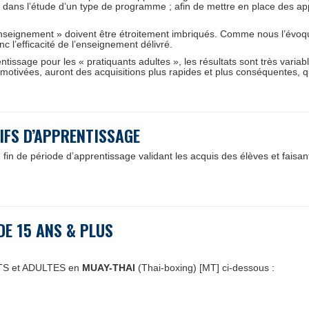
es dans l’étude d’un type de programme ; afin de mettre en place des ap
nseignement » doivent être étroitement imbriqués. Comme nous l’évoq
c l’efficacité de l’enseignement délivré.
entissage pour les « pratiquants adultes », les résultats sont très vari
motivées, auront des acquisitions plus rapides et plus conséquentes, qu
TIFS D’APPRENTISSAGE
fin de période d’apprentissage validant les acquis des élèves et faisan
DE 15 ANS & PLUS
NTS et ADULTES en
MUAY-THAI
(Thai-boxing) [MT] ci-dessous :