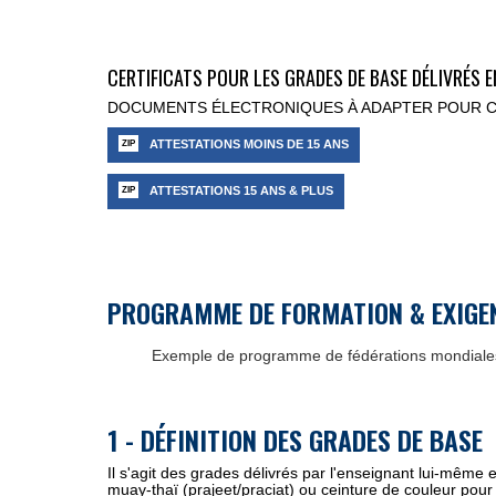
CERTIFICATS
POUR LES GRADES DE BASE
D
É
LIVR
ÉS 
DOCUMENTS
É
LECTRONIQUES À ADAPTER POUR C
ATTESTATIONS MOINS DE 15 ANS
ATTESTATIONS 15 ANS & PLUS
PROGRAMME DE FORMATION & EXIGENC
Exemple de programme de fédérations mondial
1 - D
É
FINITION DES GRADES DE BASE
Il s'agit des grades délivrés par l'enseignant lui-même 
muay-thaï (prajeet/praciat) ou ceinture de couleur pour 