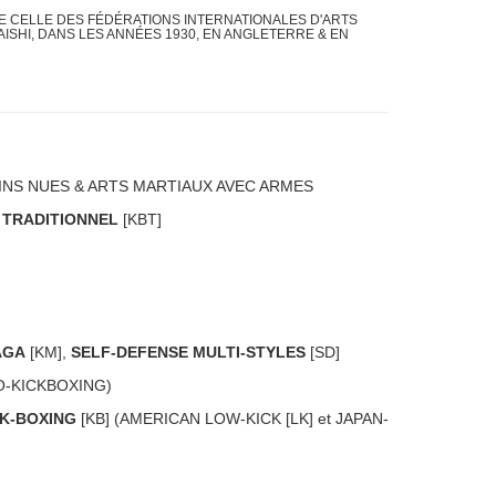
TE CELLE DES FÉDÉRATIONS INTERNATIONALES D'ARTS
ISHI, DANS LES ANNÉES 1930, EN ANGLETERRE & EN
AINS NUES & ARTS MARTIAUX AVEC ARMES
 TRADITIONNEL
[KBT]
AGA
[KM],
SELF-DEFENSE MULTI-STYLES
[SD]
IO-KICKBOXING)
CK-BOXING
[KB] (AMERICAN LOW-KICK [LK] et JAPAN-