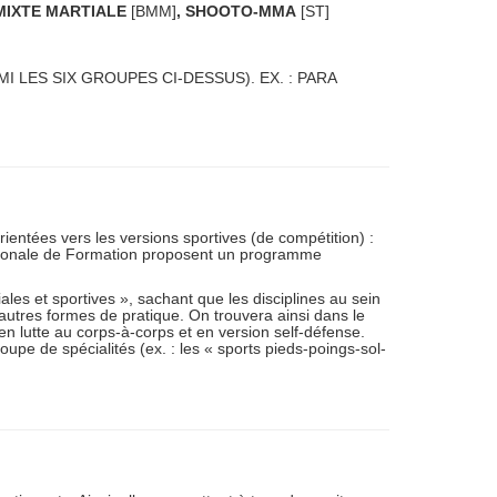
MIXTE MARTIALE
[BMM]
, SHOOTO-MMA
[ST]
MI LES SIX GROUPES CI-DESSUS). EX. : PARA
ientées vers les versions sportives (de compétition) :
tionale de Formation proposent un programme
ales et sportives », sachant que les disciplines au sein
 autres formes de pratique. On trouvera ainsi dans le
 lutte au corps-à-corps et en version self-défense.
upe de spécialités (ex. : les « sports pieds-poings-sol-