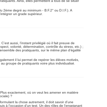
tiquants. Ainsi, elles permettent à tous de se situer
 du 2ème degré au minimum - B.F.2° ou D.I.F.). A
’intégrer un grade supérieur.
est aussi, l’instant privilégié où il fait preuve de
ect, volonté, détermination, contrôle du stress, etc.) ;
 l’ensemble des pratiquants, sur le même plan d’égalité
galement il lui permet de repérer les élèves motivés,
 au groupe de pratiquants voire plus individualisé.
" Plus exactement, où on veut les amener en matière
ociale) ?
ormulant la chose autrement, il doit savoir d’une
uis à l’occasion d’un test. Un des rôles de l’enseignant