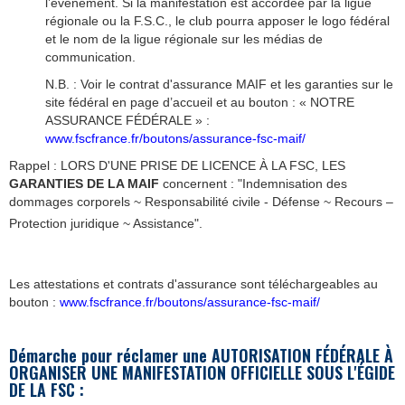
l’évènement. Si la manifestation est accordée par la ligue
régionale ou la F.S.C., le club pourra apposer le logo fédéral
et le nom de la ligue régionale sur les médias de
communication.
N.B. : Voir le contrat d'assurance MAIF et les garanties sur le
site fédéral en page d’accueil et au bouton : « NOTRE
ASSURANCE FÉDÉRALE » :
www.fscfrance.fr/boutons/assurance-fsc-maif/
Rappel : LORS D'UNE PRISE DE LICENCE À LA FSC, LES
GARANTIES DE LA MAIF
concernent : "Indemnisation des
dommages corporels ~ Responsabilité civile - Défense ~ Recours –
Protection juridique ~ Assistance".
Les attestations et contrats d'assurance sont téléchargeables au
bouton :
www.fscfrance.fr/boutons/assurance-fsc-maif/
Démarche pour réclamer une AUTORISATION F
É
D
É
RALE À
ORGANISER UNE MANIFESTATION OFFICIELLE SOUS L'
É
GIDE
DE LA FSC :