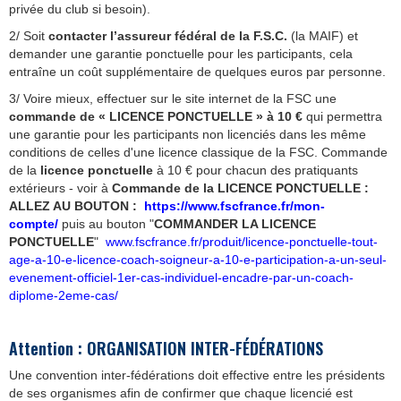
privée du club si besoin).
2/ Soit
contacter l’assureur fédéral de la F.S.C.
(la MAIF) et
demander une garantie ponctuelle pour les participants, cela
entraîne un coût supplémentaire de quelques euros par personne.
3/ Voire mieux, effectuer sur le site internet de la FSC une
commande de « LICENCE PONCTUELLE »
à 10 €
qui permettra
une garantie pour les participants non licenciés dans les même
conditions de celles d'une licence classique de la FSC. Commande
de la
licence ponctuelle
à 10 € pour chacun des pratiquants
extérieurs - voir à
Commande de la LICENCE PONCTUELLE :
ALLEZ
AU BOUTON :
https://www.fscfrance.fr/mon-
compte/
puis au bouton "
COMMANDER LA LICENCE
PONCTUELLE
"
www.fscfrance.fr/produit/licence-ponctuelle-tout-
age-a-10-e-licence-coach-soigneur-a-10-e-participation-a-un-seul-
evenement-officiel-1er-cas-individuel-encadre-par-un-coach-
diplome-2eme-cas/
Attention : ORGANISATION INTER-FÉDÉRATIONS
Une convention inter-fédérations doit effective entre les présidents
de ses organismes afin de confirmer que chaque licencié est