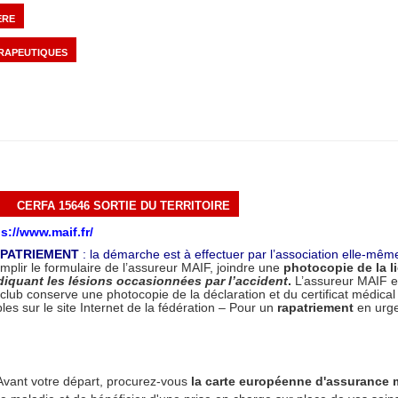
ERE
ÉRAPEUTIQUES
CERFA 15646 SORTIE DU TERRITOIRE
s://www.maif.fr
/
APATRIEMENT
: la démarche est à effectuer par l’association elle-mêm
mplir le formulaire de l’assureur MAIF, joindre une
photocopie de la l
ndiquant les lésions occasionnées par l’accident
.
L’assureur MAIF en
 club conserve une photocopie de la déclaration et du certificat médica
es sur le site Internet de la fédération – Pour un
rapatriement
en urg
Avant votre départ, procurez-vous
la carte européenne d'assurance 