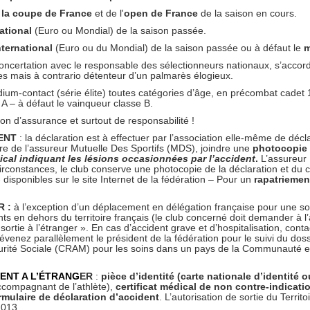
e la coupe de France
et de l'
open de France
de la saison en cours.
national
(Euro ou Mondial) de la saison passée.
ternational
(Euro ou du Mondial) de la saison passée ou à défaut le
m
concertation avec le responsable des sélectionneurs nationaux, s’accor
es mais à contrario détenteur d’un palmarès élogieux.
ium-contact (série élite) toutes catégories d’âge, en précombat cadet 
se A – à défaut le vainqueur classe B.
ion d’assurance et surtout de responsabilité !
ENT
: la déclaration est à effectuer par l’association elle-même de déc
aire de l’assureur Mutuelle Des Sportifs (MDS), joindre une
photocopie 
dical indiquant les lésions occasionnées par l’accident
.
L’assureur 
circonstances, le club conserve une photocopie de la déclaration et du c
disponibles sur le site Internet de la fédération – Pour un
rapatrieme
.
 :
à l’exception d’un déplacement en délégation française pour une sortie
nts en dehors du territoire français (le club concerné doit demander à 
nt sortie à l’étranger ». En cas d’accident grave et d’hospitalisation, co
venez parallèlement le président de la fédération pour le suivi du do
urité Sociale (CRAM) pour les soins dans un pays de la Communauté eu
NT A L’
É
TRANG
ER
:
pièce d’identité (carte nationale d’identité 
accompagnant de l’athlète),
certificat médical de
non contre-indicati
rmulaire de déclaration d’accident
. L’autorisation de sortie du Terri
2013.