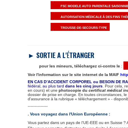
FSC MODELE AUTO PARENTALE SAISONNI
AUTORISATION MÉDICALE À DES FINS TH
TROUSSE-DE-SECOURS-TYPE
► SORTIE A L'
É
TRANGER
pour les mineurs, téléchargez ci-contre le
:
Voir l'information sur le site internet de la MAIF
http
EN CAS D’ACCIDENT CORPOREL ou BESOIN DE R
fédéral, au plus tard
dans les cinq jours
.
Pour cela, re
en cours) et une
photocopie du
certificat médical i
dossier de prise en charge. En toutes circonstances, le
d'assurance à la rubrique « téléchargement » - disponibl
--------------
. Vous voyagez dans l'Union Européenne :
Vous partez dans un pays de l'UE-EEE ou en Suisse ? 