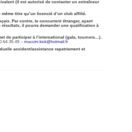
ivalent (il est autorisé de contacter un entraîneur
même titre qu’un licencié d’un club affilié.
nçais. Par contre,
le concurrent étranger,
ayant
 résultats, il pourra demander une qualification à
 de participer à l’international (gala, tournois…).
0.64.35.49 –
muccini.kick@hotmail.fr
iduelle accident/assistance rapatriement et