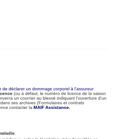
e de déclarer u
n dommage corporel à l’assureur
icence
(ou à défaut, le numéro de licence de la saison
verra un courrier au blessé indiquant l’ouverture d’un
l dans ses archives (Formulaires et contrats
ence contacter la
MAIF Assistance
.
maladie
.