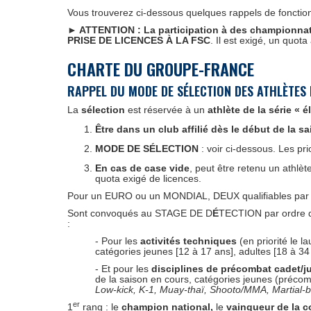
Vous trouverez ci-dessous quelques rappels de fonction
► ATTENTION : La
participation à des championna
PRISE DE LICENCES
À LA FSC
. Il est exigé, un quo
CHARTE DU GROUPE-FRANCE
RAPPEL DU MODE DE SÉLECTION DES ATHLÈTES
La
sélection
est réservée à un
athlète de la série « él
Être dans un club affilié
dès le début de la s
MODE DE SÉLECTION
: voir ci-dessous. Les pr
En cas de case vide
, peut être retenu un athlè
quota exigé de licences.
Pour un EURO ou un MONDIAL, DEUX qualifiables par cat
Sont convoqués au STAGE DE D
É
TECTION par ordre d
:
- Pour les
activités techniques
(en priorité le l
catégories jeunes [12 à 17 ans], adultes [18 à 34 
- Et pour les
disciplines de précombat cadet/ju
de la saison en cours, catégories jeunes (précom
Low-kick, K-1, Muay-thaï, Shooto/MMA, Martial-b
er
1
rang : le
champion national,
le
vainqueur de la 