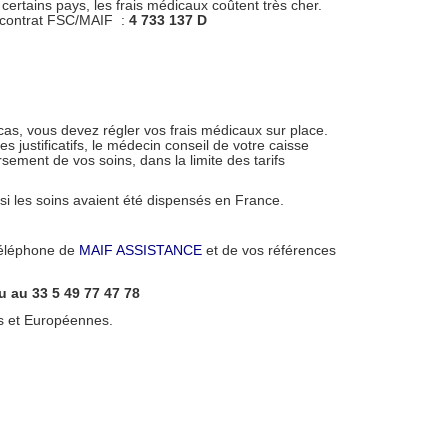
 certains pays, les frais médicaux coûtent très cher.
 contrat FSC/MAIF :
4 733 137 D
as, vous devez régler vos frais médicaux sur place.
s justificatifs, le médecin conseil de votre caisse
ement de vos soins, dans la limite des tarifs
i les soins avaient été dispensés en France.
téléphone de
MAIF ASSISTANCE
et de vos références
u au 33 5 49 77 47 78
es et Européennes.