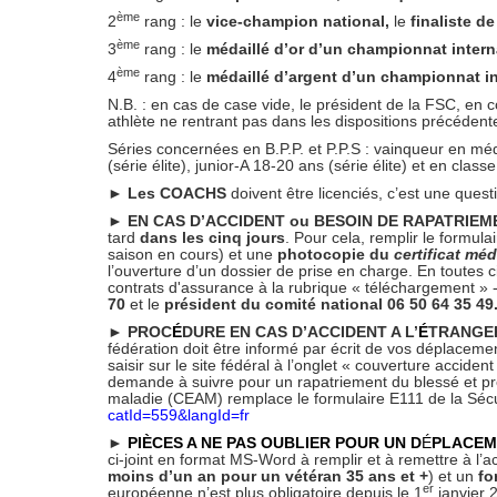
ème
2
rang : le
vice-champion national,
le
finaliste d
ème
3
rang : le
médaillé d’or d’un championnat inter
ème
4
rang : le
médaillé d’argent
d’un championnat in
N.B. : en cas de case vide, le président de la FSC, en 
athlète ne rentrant pas dans les dispositions précédent
Séries concernées en B.P.P. et P.P.S : vainqueur en méd
(série élite), junior-A 18-20 ans (série élite) et en clas
► Les COACHS
doivent être licenciés, c’est une quest
► EN CAS D’ACCIDENT ou BESOIN DE RAPATRIEM
tard
dans les cinq jours
. Pour cela, remplir le formul
saison en cours) et une
photocopie du
certificat mé
l’ouverture d’un dossier de prise en charge. En toutes 
contrats d'assurance à la rubrique « téléchargement » - 
70
et le
président du comité national 06 50 64 35 49
► PROC
É
DURE EN CAS D’ACCIDENT A L’
É
TRANGER
fédération doit être informé par écrit de vos déplaceme
saisir sur le site fédéral à l’onglet « couverture accide
demande à suivre pour un rapatriement du blessé et pré
maladie (CEAM) remplace le formulaire E111 de la Séc
catId=559&langId=fr
►
PIÈCES A NE PAS OUBLIER POUR UN D
É
PLACEME
ci-joint en format MS-Word à remplir et à remettre à l’
moins d’un an pour un vétéran 35 ans et +
) et un
fo
er
européenne n’est plus obligatoire depuis le 1
janvier 