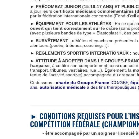
► PR
É
COMBAT JUNIOR (15-16-17 ANS) ET PLEIN-C
à jour leurs
certificats médicaux complémentaires (
par la fédération internationale concernée (Fond d’œil e
►
É
QUIPEMENT POUR LES ATHLÈTES
: En ce qui c
ouvert qui tient correctement sur le crâne
(sans pro
(avec plusieurs bandes de type « Elastoplast », des pans
► SURVÊTEMENT
: athlètes et coachs se présentent
alentours (pesée, tribunes, coaching…).
►
R
È
GLEMENTS SPORTIFS INTERNATIONAUX :
nou
► ATTITUDE À ADOPTER DANS LE GROUPE-FRANC
française
, à ce titre son comportement, ainsi que celu
transport, tribunes, vestiaires, rue…).
É
galement, la
mo
tenue de l’activité sportive) accompagnée du drapeau f
Ci-dessous :
charte du Groupe-France
ICO/GBF,
équ
ans,
autorisation médicale
à des fins thérapeutiques (
► CONDITIONS REQUISES POUR L’INS
COMPÉTITION FÉDÉRALE (CHAMPIONN
- être accompagné par un soigneur licencié à