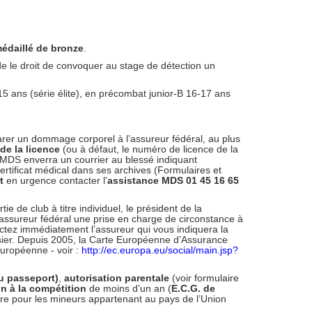
édaillé de bronze
.
de le droit de convoquer au stage de détection un
15 ans (série élite), en précombat junior-B 16-17 ans
larer un dommage corporel à l’assureur fédéral, au plus
de la licence
(ou à défaut, le numéro de licence de la
MDS enverra un courrier au blessé indiquant
ertificat médical dans ses archives (Formulaires et
nt
en urgence contacter l’
assistance MDS 01 45 16 65
 de club à titre individuel, le président de la
l’assureur fédéral une prise en charge de circonstance à
ntactez immédiatement l’assureur qui vous indiquera la
ssier. Depuis 2005, la Carte Européenne d’Assurance
ropéenne - voir :
http://ec.europa.eu/social/main.jsp?
ou passeport)
,
autorisation parentale
(voir formulaire
on à la compétition
de moins d’un an (
E.C.G. de
toire pour les mineurs appartenant au pays de l’Union