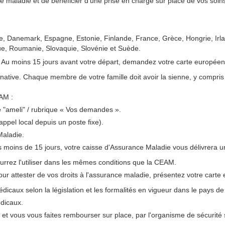
ce maladie et de bénéficier d'une prise en charge sur place de vos soins
e, Danemark, Espagne, Estonie, Finlande, France, Grèce, Hongrie, Irlan
ue, Roumanie, Slovaquie, Slovénie et Suède.
:
Au moins 15 jours avant votre départ, demandez votre carte europée
minative. Chaque membre de votre famille doit avoir la sienne, y compr
AM :
e "ameli" / rubrique « Vos demandes ».
ppel local depuis un poste fixe).
Maladie.
s moins de 15 jours, votre caisse d'Assurance Maladie vous délivrera un
ourrez l'utiliser dans les mêmes conditions que la CEAM.
our attester de vos droits à l'assurance maladie, présentez votre carte
icaux selon la législation et les formalités en vigueur dans le pays de 
édicaux.
 et vous vous faites rembourser sur place, par l'organisme de sécurité s