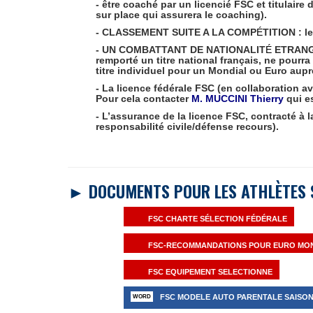
- être coaché par un licencié FSC et
titulaire
sur place qui assurera le coaching).
- CLASSEMENT SUITE A LA COMP
É
TITION
: l
- UN COMBATTANT DE NATIONALIT
É
ETRAN
remporté un titre national français,
ne pourra 
titre individuel pour un Mondial ou Euro auprè
- La licence fédérale FSC
(en collaboration av
Pour cela contacter
M. MUCCINI Thierry
qui es
- L’assurance de la licence FSC, contracté à la
responsabilité civile/défense recours).
► DOCUMENTS POUR LES ATHLÈTES 
FSC CHARTE SÉLECTION FÉDÉRALE
FSC-RECOMMANDATIONS POUR EURO MO
FSC EQUIPEMENT SELECTIONNE
FSC MODELE AUTO PARENTALE SAISON