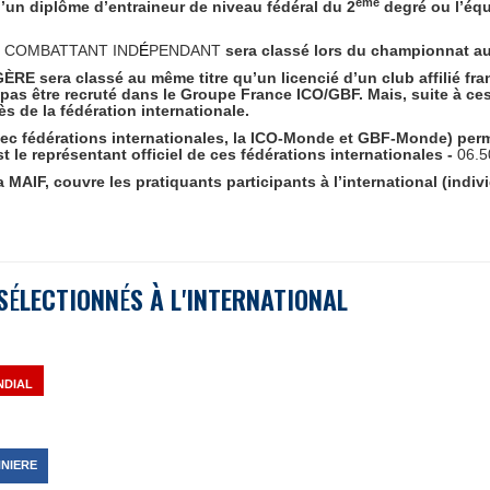
ème
 d’un diplôme d’entraineur de niveau fédéral du 2
degré
ou l’équ
e
COMBATTANT IND
É
PENDANT
sera classé lors du championnat au 
GÈRE
sera classé au même titre qu’un licencié d’un club affilié fra
pas être recruté dans le Groupe France ICO/GBF. Mais, suite à ces
s de la fédération internationale.
ec fédérations internationales, la ICO-Monde et GBF-Monde) permet
t le représentant officiel de ces fédérations internationales -
06.5
 MAIF, couvre les pratiquants participants à l’international (
indiv
S
É
LECTIONN
É
S À L'INTERNATIONAL
NDIAL
NIERE