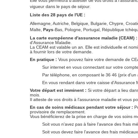
Elle vous permettra d'attester de vos droits à l'assuran
vigueur dans le pays de séjour.
Liste des 28 pays de l'UE :
Allemagne, Autriche, Belgique, Bulgarie, Chypre, Croati
Malte,
Pays
-Bas, Pologne, Portugal, République tchèq
La carte européenne d'assurance maladie (CEAM) 
d'Assurance Maladie.
La CEAM est valable un an. Elle est individuelle et no
à fournir lors de votre demande.
En pratique :
Vous pouvez faire votre demande de CE
Sur internet en vous connectant sur votre compt
Par téléphone, en composant le 36 46 (prix d'un a
En vous rendant dans votre caisse d'Assurance 
Votre départ est imminent :
Si votre départ a lieu dan
mois.
Il atteste de vos droits à l'assurance maladie et vous p
En cas de soins médicaux pendant votre séjour :
P
provisoire de remplacement.
Vous bénéficierez de la prise en charge de vos soins méd
Soit vous n'avez pas à faire l'avance des frais m
Soit vous devez faire l'avance des frais médicaux