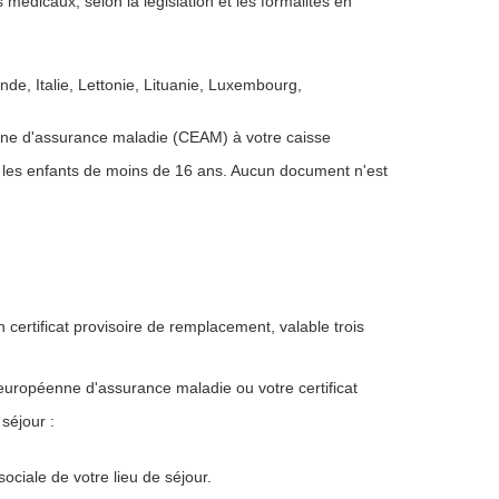
 médicaux, selon la législation et les formalités en
de, Italie, Lettonie, Lituanie, Luxembourg,
nne d'assurance maladie (CEAM) à votre caisse
is les enfants de moins de 16 ans. Aucun document n'est
 certificat provisoire de remplacement, valable trois
 européenne d'assurance maladie ou votre certificat
séjour :
ociale de votre lieu de séjour.