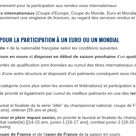
nement pour la participation aux rendez-vous internationaux.
ts internationaux
(Coupe d’Europe, Coupe du Monde, Euro et Mondial
ta avoisinant une vingtaine de licences, au regard des services rendus
 POUR LA PARTICIPATION À
UN EURO OU UN MONDIAL
ite »
de la nationalité française selon les conditions suivantes :
aison en cours
et
disposer en début de saison prochaine
d’un
quot
iorités de qualification sont données au cumul des titres internationaux
te d'une autre structure et disposant d’un palmarès conséquent sous rése
égorie (voire plus selon les années et fédérations) et participation 
e priorité et également par cumul du meilleur palmarès en vue des
re
auréat et finaliste de la série "élite" du championnat national, coupe d
ans], vétéran [35 ans et plus],
nior et plein impact senior,
en priorité le lauréat et finaliste du ch
bat cadet(te) [[14-15 ans, junior-1 [16-17 ans], combat junior-2 [18-20
oxing.
coupe de France
et de l'
open de France
de la saison en cours.