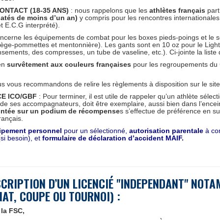
ONTACT (18-35 ANS)
: nous rappelons que les
athlètes français
part
datés de moins d’un an)
y compris pour les rencontres international
t E.C.G interprété).
oncerne les équipements de combat pour les boxes pieds-poings et le 
tège-pommettes et mentonnière). Les gants sont en 10 oz pour le Light
ements, des compresses, un tube de vaseline, etc.). Ci-jointe la liste 
 en
survêtement aux couleurs françaises
pour les regroupements du
s vous recommandons de relire les règlements à disposition sur le site i
E ICO/GBF
: Pour terminer, il est utile de rappeler qu’un athlète sélec
i de ses accompagnateurs, doit être exemplaire, aussi bien dans l’encei
ntée sur un podium de récompense
s s’effectue de préférence en 
rançais.
ipement personnel
pour un sélectionné,
autorisation parentale
à co
si besoin), et
formulaire de déclaration d’accident MAIF.
CRIPTION D’UN LICENCI
É "INDEPENDANT" NOTA
AT, COUPE OU TOURNOI) :
 la FSC,