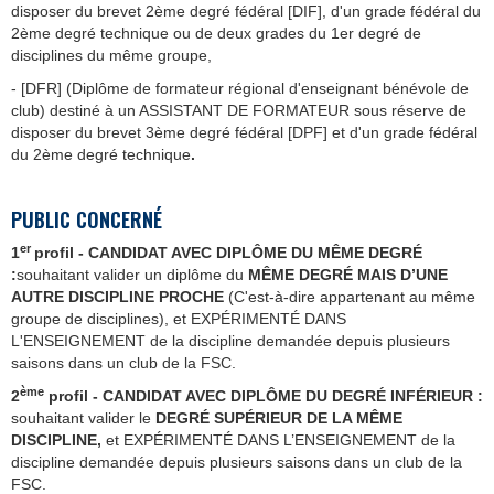
disposer du brevet 2ème degré fédéral [DIF], d'un grade fédéral du
2ème degré technique ou de deux grades du 1er degré de
disciplines du même groupe,
- [DFR] (Diplôme de formateur régional d'enseignant bénévole de
club) destiné à un ASSISTANT DE FORMATEUR sous réserve de
disposer du brevet 3ème degré fédéral [DPF] et d'un grade fédéral
du 2ème degré technique
.
PUBLIC CONCERN
É
er
1
profil -
CANDIDAT AVEC DIPLÔME DU MÊME DEGRÉ
:
souhaitant valider un diplôme du
MÊME
DEGRÉ
MAIS D’UNE
AUTRE DISCIPLINE PROCHE
(C'est-à-dire appartenant au même
groupe de disciplines), et EXPÉRIMENTÉ DANS
L'ENSEIGNEMENT de la discipline demandée depuis plusieurs
saisons dans un club de la FSC.
ème
2
profil - CANDIDAT AVEC DIPLÔME DU DEGRÉ INFÉRIEUR :
souhaitant valider le
DEGRÉ SUPÉRIEUR DE LA MÊME
DISCIPLINE,
et EXPÉRIMENTÉ DANS L’ENSEIGNEMENT de la
discipline demandée depuis plusieurs saisons dans un club de la
FSC.