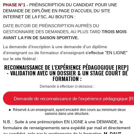
PHASE N°1 -
PRÉINSCRIPTION DU CANDIDAT POUR UNE
DEMANDE DE DIPLÔME EN PAGE D'ACCUEIL DU SITE
INTERNET DE LA FSC, AU BOUTON :
DATE BUTOIR DE PRÉINSCRIPTION AUPRÈS DU
GESTIONNAIRE DES DEMANDES, AU PLUS TARD
TROIS MOIS
AVANT LA FIN DE SAISON SPORTIVE.
La demande d'inscription à une demande d'un diplôme
d'enseignant ou de formateur d'enseignant
s'effectue "EN LIGNE"
sur le site fédéral :
RECONNAISSANCE DE L'EXP
É
RIENCE P
É
DAGOGIQUE [REP]
- VALIDATION AVEC UN DOSSIER & UN STAGE
COURT
DE
FORMATION :
Demande à effectuer ci-dessous :
Demande de reconnaissance de l'expérience pédagogique [
►
Réservé à un enseignant, ayant encadré des cours au minimum deux
saisons dans une structure.
N.B. : Suite à une préinscription EN LIGNE à une DEMANDE, le
formulaire
de renseignements
sera expédié par mail et directement
au candidat, cela par le gestion
naire de la formation,
M. DAUT