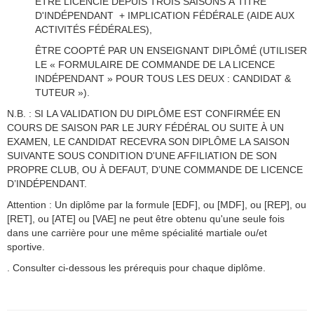
ÊTRE LICENCIÉ DEPUIS TROIS SAISONS À TITRE
D'INDÉPENDANT + IMPLICATION FÉDÉRALE (AIDE AUX
ACTIVITÉS FÉDÉRALES),
ÊTRE COOPTÉ PAR UN ENSEIGNANT DIPLÔMÉ (UTILISER
LE « FORMULAIRE DE COMMANDE DE LA LICENCE
INDÉPENDANT » POUR TOUS LES DEUX : CANDIDAT &
TUTEUR »).
N.B. : SI LA VALIDATION DU DIPLÔME EST CONFIRMÉE EN
COURS DE SAISON PAR LE JURY FÉDÉRAL OU SUITE À UN
EXAMEN, LE CANDIDAT RECEVRA SON DIPLÔME LA SAISON
SUIVANTE SOUS CONDITION D'UNE AFFILIATION DE SON
PROPRE CLUB, OU À DEFAUT, D’UNE COMMANDE DE LICENCE
D’INDÉPENDANT.
Attention : Un diplôme par la formule [EDF], ou [MDF], ou [REP], ou
[RET], ou [ATE] ou [VAE] ne peut être obtenu qu'une seule fois
dans une carrière pour une même spécialité martiale ou/et
sportive.
. Consulter ci-dessous les prérequis pour chaque diplôme.