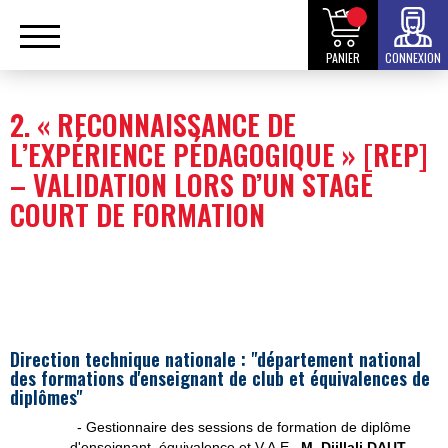
PANIER
CONNEXION
2. « RECONNAISSANCE DE
L’EXPÉRIENCE PÉDAGOGIQUE » [REP]
– VALIDATION LORS D’UN STAGE
COURT DE FORMATION
Direction technique nationale : "département national
des formations d'enseignant de club et équivalences de
diplômes"
- Gestionnaire des sessions de formation de diplôme
d'enseignant, équivalence et V.A.E.,
M. Djillali DAUT
–