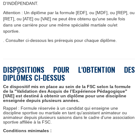
D’INDÉPENDANT.
Attention : Un diplôme par la formule [EDF], ou [MDF], ou [REP], ou
[RET], ou [ATE] ou [VAE] ne peut être obtenu qu'une seule fois
dans une carrière pour une même spécialité martiale ou/et
sportive.
. Consulter ci-dessous les prérequis pour chaque diplôme.
DISPOSITIONS POUR L'OBTENTION DES
DIPLÔMES CI-DESSUS
Ce dispositif mis en place au sein
de la FSC se
lon la formule
de la "Validation des Acquis de l’Expérience Pédagogique"
[VAE] est destiné à obtenir un diplôme pour une discipline
enseignée depuis plusieurs années.
Rappel : Formule réservée à un candidat qui enseigne une
discipline sportive ou martiale en tant qu'assistant animateur ou
animateur depuis plusieurs saisons dans le cadre d'une association
sportive affiliée à la FSC.
Conditions minimales :