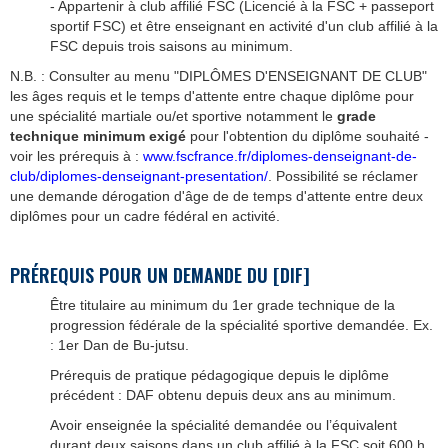
- Appartenir à club affilié FSC (Licencié à la FSC + passeport
sportif FSC) et être enseignant en activité d'un club affilié à la
FSC depuis trois saisons au minimum.
N.B. : Consulter au menu "DIPLÔMES D'ENSEIGNANT DE CLUB"
les âges requis et le temps d'attente entre chaque diplôme pour
une spécialité martiale ou/et sportive notamment le
grade
technique minimum exigé
pour l'obtention du diplôme souhaité -
voir les prérequis à :
www.fscfrance.fr/diplomes-denseignant-de-
club/diplomes-denseignant-presentation/
. Possibilité se réclamer
une demande dérogation d'âge de de temps d'attente entre deux
diplômes pour un cadre fédéral en activité.
PRÉREQUIS POUR UN DEMANDE DU [DIF]
Être titulaire au minimum du 1er grade technique de la
progression fédérale de la spécialité sportive demandée. Ex.
: 1er Dan de Bu-jutsu.
Prérequis de pratique pédagogique depuis le diplôme
précédent : DAF obtenu depuis deux ans au minimum.
Avoir enseignée la spécialité demandée ou l’équivalent
durant deux saisons dans un club affilié à la FSC soit 600 h