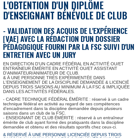
L'OBTENTION
D'UN DIPLÔME
D'ENSEIGNANT B
É
N
É
VOLE DE CLUB
- VALIDATION DES ACQUIS DE L'EXP
É
RIENCE
[VAE]
AVEC LA R
É
DACTION D'UN DOSSIER
P
É
DAGOGIQUE FOURNI PAR LA FSC SUIVI D'UN
ENTRETIEN AVEC UN JURY
EN DIRECTION D'UN CADRE FÉDÉRAL EN ACTIVITÉ OU/ET
ENTRAÎNEUR ÉMÉRITE EN ACTIVITÉ OU/ET ASSISTANT
D'ANIMATEUR/ANIMATEUR DE CLUB.
& À UNE PERSONNE TRÉS EXPÉRIMENTÉE DANS
L'ENSEIGNEMENT DE LA DISCIPLINE DEMANDÉE & LICENCIÉ
DEPUIS TROIS SAISONS AU MINIMUM À LA FSC & IMPLIQUÉE
DANS LES ACTIVITÉS FÉDÉRALES.
- CADRE TECHNIQUE FÉDÉRAL ÉMÉRITE : réservé à un cadre
technique fédéral en activité au regard de ses compétences
d'encadrement dans la discipline demandée depuis plusieurs
saisons dans un club de la FSC.
- ENSEIGNANT DE CLUB ÉMÉRITE : réservé à un entraîneur
émérite de club ayant formé des pratiquants dans la discipline
demandée et obtenu et des résultats sportifs chez ceux-ci.
& RÉSERVÉ À UNE PERSONNE LICENCI
ÉE
DEPUIS TROIS