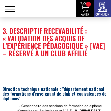
PANIER
CONNEXION
3. DESCRIPTIF RECEVABILITÉ :
« VALIDATION DES ACQUIS DE
L’EXPÉRIENCE PÉDAGOGIQUE » [VAE]
– RÉSERVÉ À UN CLUB AFFILIÉ
Direction technique nationale : "département national
des formations d'enseignant de club et équivalences de
diplômes"
- Gestionnaire des sessions de formation de diplôme
d'enseignant, équivalence et V.A.E.,
M. Djillali DAUT
–