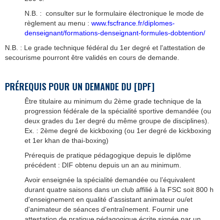
N.B. : consulter sur le formulaire électronique le mode de
règlement au menu :
www.fscfrance.fr/diplomes-
denseignant/formations-denseignant-formules-dobtention/
N.B. : Le grade technique fédéral du 1er degré et l'attestation de
secourisme pourront être validés en cours de demande.
PRÉREQUIS POUR UN DEMANDE DU [DPF]
Être titulaire au minimum du 2ème grade technique de la
progression fédérale de la spécialité sportive demandée (ou
deux grades du 1er degré du même groupe de disciplines).
Ex. : 2ème degré de kickboxing (ou 1er degré de kickboxing
et 1er khan de thai-boxing)
Prérequis de pratique pédagogique depuis le diplôme
précédent : DIF obtenu depuis un an au minimum.
Avoir enseignée la spécialité demandée ou l’équivalent
durant quatre saisons dans un club affilié à la FSC soit 800 h
d'enseignement en qualité d'assistant animateur ou/et
d'animateur de séances d'entraînement. Fournir une
attestation de pratique pédagogique écrite signée par un