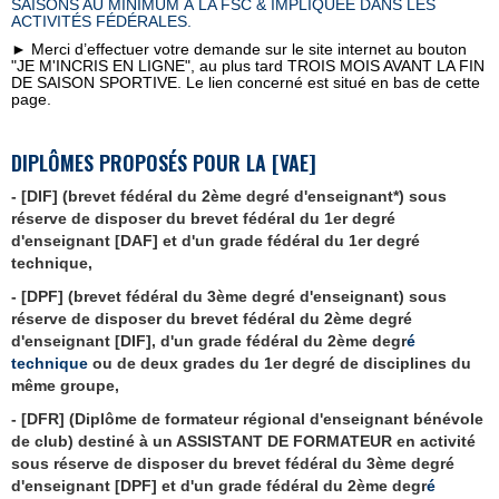
SAISONS AU MINIMUM À LA FSC & IMPLIQU
É
E DANS LES
ACTIVIT
É
S F
É
D
É
RALES.
► Merci d’effectuer votre demande sur le site internet au bouton
"JE M'INCRIS EN LIGNE", au plus tard TROIS MOIS AVANT LA FIN
DE SAISON SPORTIVE. Le lien concerné est situé en bas de cette
page.
DIPLÔMES PROPOS
ÉS
POUR LA [VAE]
- [DIF] (brevet fédéral du 2ème degré d'enseignant
*
) sous
réserve de disposer du brevet fédéral du 1er degré
d'enseignant [DAF]
et d'un grade fédéral du 1er degré
technique,
-
[DPF]
(brevet fédéral du 3ème degré d'enseignant)
sous
réserve de disposer du brevet fédéral du 2ème degré
d'enseignant [DIF], d'un grade fédéral du 2ème degr
é
technique
ou de deux grades du 1er degré de disciplines du
même groupe,
-
[DFR] (
Diplôme de formateur régional d'enseignant bénévole
de club)
destiné à un
ASSISTANT DE FORMATEUR en activité
sous réserve de disposer du brevet fédéral du 3ème degré
d'enseignant [DPF] et d'un grade fédéral du 2ème degr
é