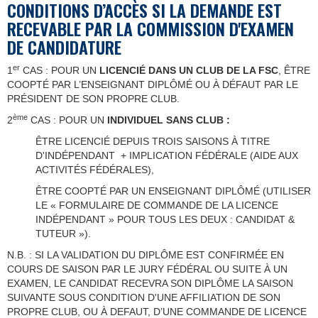
CONDITIONS D’ACCÈS SI LA DEMANDE EST
RECEVABLE PAR LA COMMISSION D'EXAMEN
DE CANDIDATURE
er
1
CAS : POUR UN
LICENCIÉ DANS UN CLUB DE LA FSC
, ÊTRE
COOPTÉ PAR L’ENSEIGNANT DIPLÔMÉ OU À DÉFAUT PAR LE
PRÉSIDENT DE SON PROPRE CLUB.
ème
2
CAS : POUR UN
INDIVIDUEL SANS CLUB :
ÊTRE LICENCIÉ DEPUIS TROIS SAISONS À TITRE
D'INDÉPENDANT + IMPLICATION FÉDÉRALE (AIDE AUX
ACTIVITÉS FÉDÉRALES),
ÊTRE COOPTÉ PAR UN ENSEIGNANT DIPLÔMÉ (UTILISER
LE « FORMULAIRE DE COMMANDE DE LA LICENCE
INDÉPENDANT » POUR TOUS LES DEUX : CANDIDAT &
TUTEUR »).
N.B. : SI LA VALIDATION DU DIPLÔME EST CONFIRMÉE EN
COURS DE SAISON PAR LE JURY FÉDÉRAL OU SUITE À UN
EXAMEN, LE CANDIDAT RECEVRA SON DIPLÔME LA SAISON
SUIVANTE SOUS CONDITION D'UNE AFFILIATION DE SON
PROPRE CLUB, OU À DEFAUT, D’UNE COMMANDE DE LICENCE