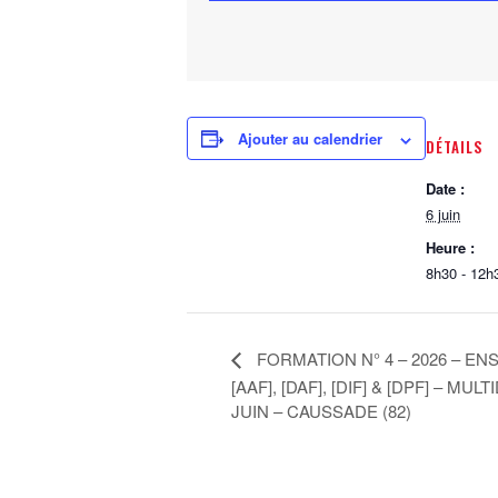
Ajouter au calendrier
DÉTAILS
Date :
6 juin
Heure :
8h30 - 12h
FORMATION N° 4 – 2026 – EN
[AAF], [DAF], [DIF] & [DPF] – MUL
JUIN – CAUSSADE (82)