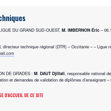
chniques
A LIGUE DU GRAND SUD-OUEST,
– 06.
M. IMBERNON Éric
, directeur technique régional (DTR) « Occitanie » – Ligue
d
ail.com
ON DE GRADES :
.
, responsable national d
M
DAUT Djillali
ation et demandes de validation de diplômes d’enseignant – 
E D'ACCUEIL DE CE SITE