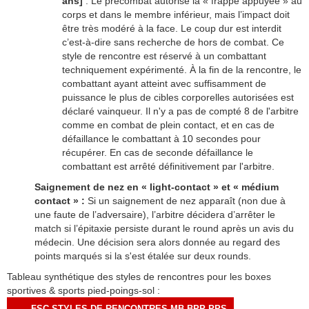
ans]
: Le précombat autorise la « frappe appuyée » au
corps et dans le membre inférieur, mais l’impact doit
être très modéré à la face. Le coup dur est interdit
c’est-à-dire sans recherche de hors de combat. Ce
style de rencontre est réservé à un combattant
techniquement expérimenté. À la fin de la rencontre, le
combattant ayant atteint avec suffisamment de
puissance le plus de cibles corporelles autorisées est
déclaré vainqueur. Il n'y a pas de compté 8 de l'arbitre
comme en combat de plein contact, et en cas de
défaillance le combattant à 10 secondes pour
récupérer. En cas de seconde défaillance le
combattant est arrêté définitivement par l'arbitre.
Saignement de nez en « light-contact » et « médium
contact » :
Si un saignement de nez apparaît (non due à
une faute de l’adversaire), l’arbitre décidera d’arrêter le
match si l’épitaxie persiste durant le round après un avis du
médecin. Une décision sera alors donnée au regard des
points marqués si la s'est étalée sur deux rounds.
Tableau synthétique des styles de rencontres pour les boxes
sportives & sports pied-poings-sol :