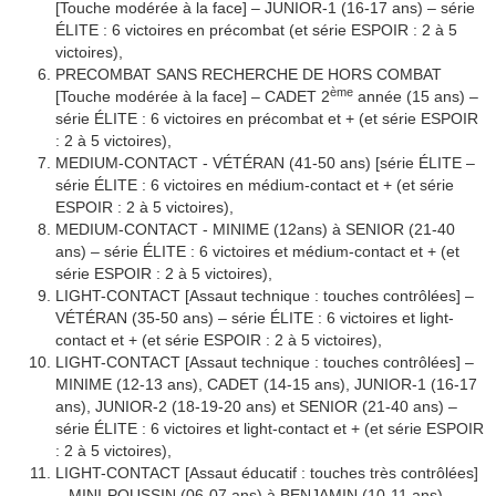
[Touche modérée à la face] – JUNIOR-1 (16-17 ans) – série
ÉLITE : 6 victoires en précombat (et série ESPOIR : 2 à 5
victoires),
PRECOMBAT SANS RECHERCHE DE HORS COMBAT
ème
[Touche modérée à la face] – CADET 2
année (15 ans) –
série ÉLITE : 6 victoires en précombat et + (et série ESPOIR
: 2 à 5 victoires),
MEDIUM-CONTACT - VÉTÉRAN (41-50 ans) [série ÉLITE –
série ÉLITE : 6 victoires en médium-contact et + (et série
ESPOIR : 2 à 5 victoires),
MEDIUM-CONTACT - MINIME (12ans) à SENIOR (21-40
ans) – série ÉLITE : 6 victoires et médium-contact et + (et
série ESPOIR : 2 à 5 victoires),
LIGHT-CONTACT [Assaut technique : touches contrôlées] –
VÉTÉRAN (35-50 ans) – série ÉLITE : 6 victoires et light-
contact et + (et série ESPOIR : 2 à 5 victoires),
LIGHT-CONTACT [Assaut technique : touches contrôlées] –
MINIME (12-13 ans), CADET (14-15 ans), JUNIOR-1 (16-17
ans), JUNIOR-2 (18-19-20 ans) et SENIOR (21-40 ans) –
série ÉLITE : 6 victoires et light-contact et + (et série ESPOIR
: 2 à 5 victoires),
LIGHT-CONTACT [Assaut éducatif : touches très contrôlées]
– MINI-POUSSIN (06-07 ans) à BENJAMIN (10-11 ans) –