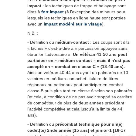
impact :
les techniques de frappe et balayage sont
dites à
fort impact
(à l'exception des mineurs pour
lesquels les techniques en ligne haute sont portées
avec un
impact modéré sur le visage
).
N.B. :
- Définition du
médium-contact
: Les coups sont dits
« lâchés » c’est-à-dire à « percussion appuyée sans
ébranler l’adversaire ».
Un vétéran 41-50 ans peut
participer en « médium-contact » mais il n'est pas
accepté en « combat en classe C » (18-40 ans).
Ainsi un vétéran 40-44 ans ayant un palmarès de 10
victoires en médium-contact et titulaire de titres
régionaux ou nationaux peut participer en combat
classe B puis plus tard en classe A selon son palmarès
(et cela, à condition de ne pas avoir stoppé sa carrière
de compétiteur de plus de deux années précédant
l’activité compétitive et cela jusqu’à la limite de 44
ans).
- Définition du
précombat technique pour un(e)
cadet(te) 2nde année [15 ans] et junior-1 [16-17