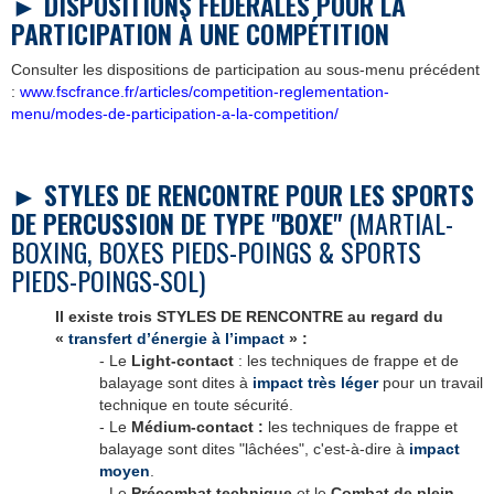
►
DISPOSITIONS FÉDÉRALES POUR LA
PARTICIPATION À UNE COMP
É
TITION
Consulter les dispositions de participation au sous-menu précédent
:
www.fscfrance.fr/articles/competition-reglementation-
menu/modes-de-participation-a-la-competition/
► STYLES DE RENCONTRE POUR LES SPORTS
DE PERCUSSION DE TYPE "BOXE"
(MARTIAL-
BOXING, BOXES PIEDS-POINGS & SPORTS
PIEDS-POINGS-SOL)
Il existe trois STYLES DE RENCONTRE au regard du
«
transfert d’énergie à l’impact
» :
- Le
Light-contact
: les techniques de frappe et de
balayage sont dites à
impact très léger
pour un travail
technique en toute sécurité.
- Le
Médium-contact :
les techniques de frappe et
balayage sont dites "lâchées", c'est-à-dire à
impact
moyen
.
- Le
Précombat technique
et le
Combat de plein