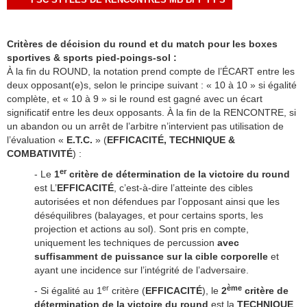
FSC STYLES DE RENCONTRES MB BPP PPS
Critères de décision du round et du match pour les boxes
sportives & sports pied-poings-sol :
À la fin du ROUND, la notation prend compte de l’ÉCART entre les
deux opposant(e)s, selon le principe suivant : « 10 à 10 » si égalité
complète, et « 10 à 9 » si le round est gagné avec un écart
significatif entre les deux opposants. À la fin de la RENCONTRE, si
un abandon ou un arrêt de l’arbitre n’intervient pas utilisation de
l’évaluation «
E.T.C.
» (
EFFICACITÉ, TECHNIQUE &
COMBATIVITÉ
) :
er
- Le
1
critère de détermination de la victoire du round
est L’
EFFICACITÉ
, c’est-à-dire l’atteinte des cibles
autorisées et non défendues par l’opposant ainsi que les
déséquilibres (balayages, et pour certains sports, les
projection et actions au sol). Sont pris en compte,
uniquement les techniques de percussion
avec
suffisamment de puissance sur la cible corporelle
et
ayant une incidence sur l’intégrité de l’adversaire.
er
ème
- Si égalité au 1
critère (
EFFICACITÉ
), le
2
critère de
détermination de la victoire du round
est la
TECHNIQUE