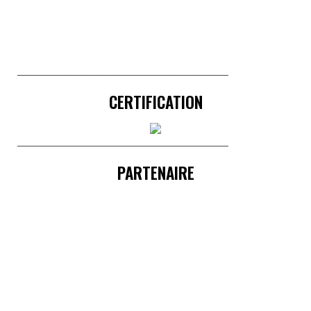
______________________________________
CERTIFICATION
______________________________________
PARTENAIRE