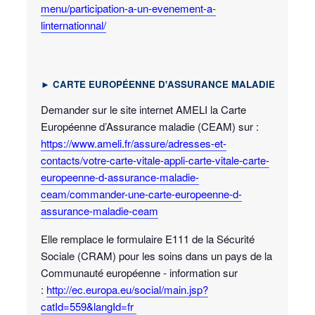
menu/participation-a-un-evenement-a-
linternationnal/
►
CARTE EUROP
É
ENNE D'ASSURANCE MALADIE
Demander sur le site internet AMELI la Carte
Européenne d’Assurance maladie (CEAM) sur :
https://www.ameli.fr/assure/adresses-et-
contacts/votre-carte-vitale-appli-carte-vitale-carte-
europeenne-d-assurance-maladie-
ceam/commander-une-carte-europeenne-d-
assurance-maladie-ceam
Elle remplace le formulaire E111 de la Sécurité
Sociale (CRAM) pour les soins dans un pays de la
Communauté européenne - information sur
:
http://ec.europa.eu/social/main.jsp?
catId=559&langId=fr