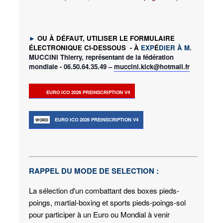
►
OU À D
É
FAUT, UTILISER LE FORMULAIRE
É
LECTRONIQUE CI-DESSOUS - À
EXP
É
DIER À M.
MUCCINI Thierry, représentant de la fédération
mondiale - 06.50.64.35.49 –
muccini.kick@hotmail.fr
EURO ICO 2026 PREINSCRIPTION V4
EURO ICO 2026 PREINSCRIPTION V4
RAPPEL DU MODE DE SELECTION :
La sélection d'un combattant des boxes pieds-
poings, martial-boxing et sports pieds-poings-sol
pour participer à un Euro ou Mondial à venir