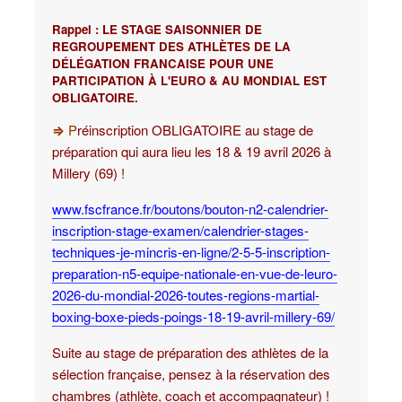
Rappel : LE STAGE SAISONNIER DE
REGROUPEMENT DES ATHLÈTES DE LA
D
É
L
É
GATION FRANCAISE POUR UNE
PARTICIPATION À L'EURO & AU MONDIAL EST
OBLIGATOIRE.
⇒
P
réinscription OBLIGATOIRE au stage de
préparation qui aura lieu les 18 & 19 avril 2026 à
Millery (69) !
www.fscfrance.fr/boutons/bouton-n2-calendrier-
inscription-stage-examen/calendrier-stages-
techniques-je-mincris-en-ligne/2-5-5-inscription-
preparation-n5-equipe-nationale-en-vue-de-leuro-
2026-du-mondial-2026-toutes-regions-martial-
boxing-boxe-pieds-poings-18-19-avril-millery-69/
Suite au stage de préparation des athlètes de la
sélection française, pensez à la réservation des
chambres
(athlète, coach et accompagnateur) !