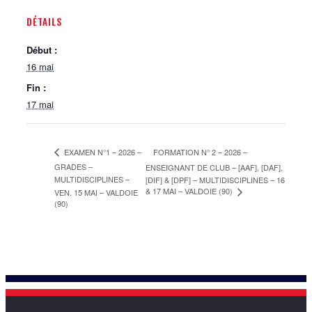
DÉTAILS
Début :
16 mai
Fin :
17 mai
FORMATION N° 2 – 2026 –
EXAMEN N°1 – 2026 –
GRADES –
ENSEIGNANT DE CLUB – [AAF], [DAF],
MULTIDISCIPLINES –
[DIF] & [DPF] – MULTIDISCIPLINES – 16
& 17 MAI – VALDOIE (90)
VEN. 15 MAI – VALDOIE
(90)