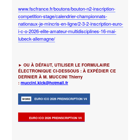
www.fscfrance.fr/boutons/bouton-n2-inscription-
competition-stage/calendrier-championnats-
nationaux-je-mincris-en-ligne/2-3-2-inscription-euro-
i-c-o-2026-elite-amateur-multidisciplines-16-mai-
lubeck-allemagne/
►
OU À D
É
FAUT, UTILISER LE FORMULAIRE
É
LECTRONIQUE CI-DESSOUS :
À EXPÉDIER CE
DERNIER À M. MUCCINI Thierry
:
muccini.kick@hotmail.fr
EURO ICO 2026 PREINSCRIPTION V4
EURO ICO 2026 PREINSCRIPTION V4