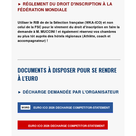
►
RÉGLEMENT DU DROIT D'INSCRIPTION À LA
F
É
D
É
RATION MONDIALE
Utiliser le RIB de de la Sélection française (WKA-ICO) et non
celui de la FSC pour le virement du droit d'inscription en faire la
demande à M. MUCCINI ! et également réservez vos chambres
au plus tôt auprès des hôtels régionaux (Athlète, coach et
accompagnateur) !
DOCUMENTS À DISPOSER POUR SE RENDRE
À L'EURO
► D
É
CHARGE DEMAND
ÉE
PAR L'ORGANISATEUR
EURO ICO 2026 DECHARGE COMPETITOR-STATEMENT
EURO ICO 2026 DECHARGE COMPETITOR-STATEMENT