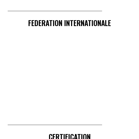
______________________________________
FEDERATION INTERNATIONALE
______________________________________
CERTIFICATION