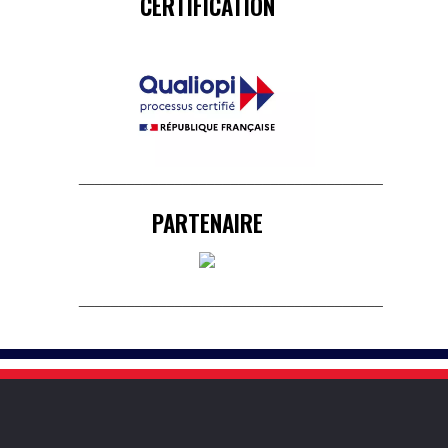
CERTIFICATION
______________________________________
PARTENAIRE
______________________________________