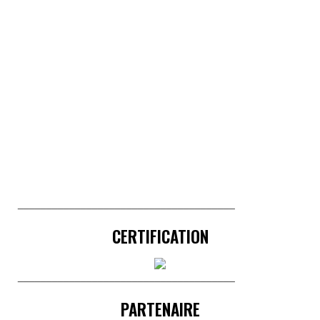
______________________________________
CERTIFICATION
______________________________________
PARTENAIRE