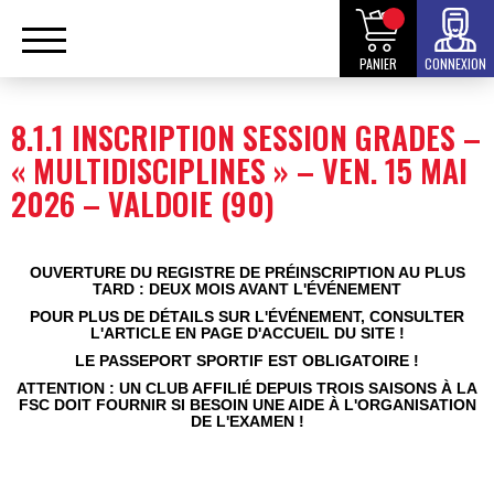
PANIER
CONNEXION
8.1.1 INSCRIPTION SESSION GRADES –
« MULTIDISCIPLINES » – VEN. 15 MAI
2026 – VALDOIE (90)
OUVERTURE DU REGISTRE DE PR
É
INSCRIPTION AU PLUS
TARD : DEUX MOIS AVANT L'
É
V
É
NEMENT
POUR PLUS DE DÉTAILS SUR L'
É
V
É
NEMENT
, CONSULTER
L'ARTICLE EN PAGE D'ACCUEIL DU SITE !
LE PASSEPORT SPORTIF EST OBLIGATOIRE !
ATTENTION : UN CLUB AFFILI
É
DEPUIS TROIS SAISONS À LA
FSC DOIT FOURNIR SI BESOIN UNE AIDE À L'ORGANISATION
DE L'EXAMEN !