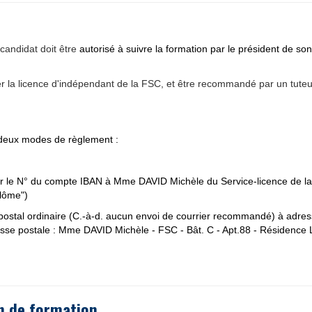
 candidat doit être
autorisé à suivre la formation par le président de so
 la licence d'indépendant de la FSC, et être recommandé par un tuteur 
 deux modes de règlement :
er le N° du compte IBAN à Mme DAVID Michèle du Service-licence de l
plôme")
postal ordinaire (C.-à-d. aucun envoi de courrier recommandé) à adres
esse postale : Mme DAVID Michèle - FSC - Bât. C - Apt.88 - Résidence
n de formation