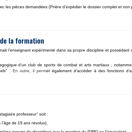
vec les pièces demandées (Prière d’expédier le dossier complet et non
 de la formation
nait l’enseignant expérimenté dans sa propre discipline et possédant
édagogique d’un club de sports de combat et arts martiaux ; notamme
nels" .
En outre, il perm
et également d’accéder à des fonctions d’a
stagiaire professeur" soit :
 l’âge de 19 ans révolus),
du même groupe de disciplines que la mention du [DPF] ou l'équivalent,