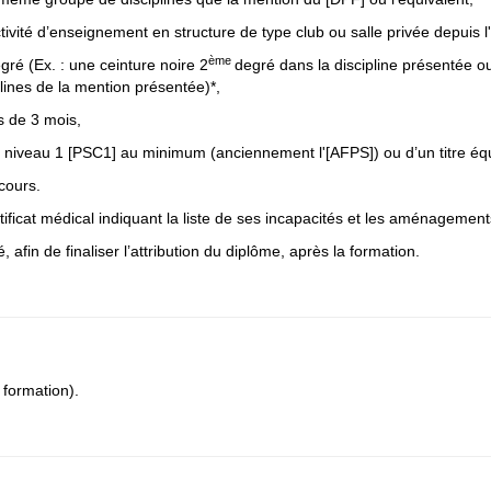
ivité d’enseignement en structure de type club ou salle privée depuis l'
ème
gré (Ex. : une ceinture noire 2
degré dans la discipline présentée 
ines de la mention présentée)*,
ns de 3 mois,
de niveau 1 [PSC1] au minimum (anciennement l'[AFPS]) ou d’un titre éq
 cours.
rtificat médical indiquant la liste de ses incapacités et les aménagemen
, afin de finaliser l’attribution du diplôme, après la formation.
 formation).