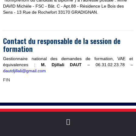
"nom/prénom du candidat & diplôme") à l'adresse postale : Mme
DAVID Michèle - FSC - Bât. C - Apt.88 - Résidence Le Bois des
Sens - 13 Rue de Rochefort 33170 GRADIGNAN.
Contact du responsable de la session de
formation
Gestionnaire national des demandes de formation, VAE et
équivalences :
M. Djillali DAUT
– 06.31.02.23.78 –
dautdjillali@gmail.com
FIN