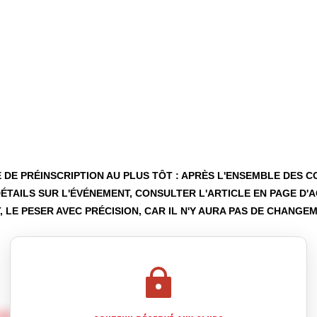
 DE PR
É
INSCRIPTION AU PLUS TÔT : APRÈS L'ENSEMBLE DES 
ÉTAILS SUR L'
É
V
É
NEMENT
, CONSULTER L'ARTICLE EN PAGE D'A
, LE PESER AVEC PR
É
CISION, CAR IL N'Y AURA PAS DE CHANGE
lub fédéraux