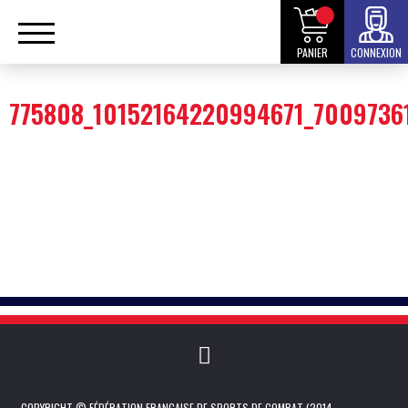
PANIER
CONNEXION
775808_10152164220994671_7009736
COPYRIGHT © FÉDÉRATION FRANÇAISE DE SPORTS DE COMBAT (2014 -