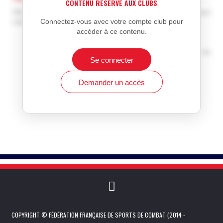
CONTENU RÉSERVÉ AUX CLUBS
Afin de voir ce contenu, vous devez être inscrit en tant que
Connectez-vous avec votre compte club pour
club.
accéder à ce contenu.
Information réservée aux membres inscrits
Achat de licences ou d'affiliation à la Fédération de
Se connecter
Sports de Combat française
Affiliation et réaffiliation
Demander un accès
COPYRIGHT © FÉDÉRATION FRANÇAISE DE SPORTS DE COMBAT (2014 -