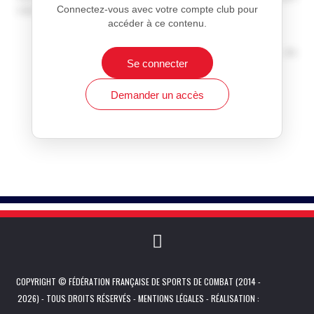
Connectez-vous avec votre compte club pour
club.
accéder à ce contenu.
Information réservée aux membres inscrits
Achat de licences ou d'affiliation à la Fédération de
Se connecter
Sports de Combat française
Affiliation et réaffiliation
Demander un accès
COPYRIGHT © FÉDÉRATION FRANÇAISE DE SPORTS DE COMBAT (2014 -
2026) - TOUS DROITS RÉSERVÉS -
MENTIONS LÉGALES
- RÉALISATION :