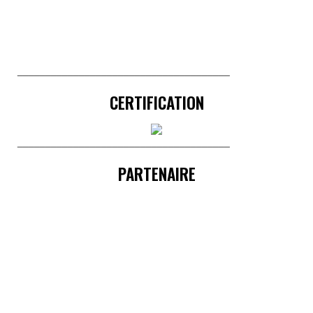
______________________________________
CERTIFICATION
______________________________________
PARTENAIRE