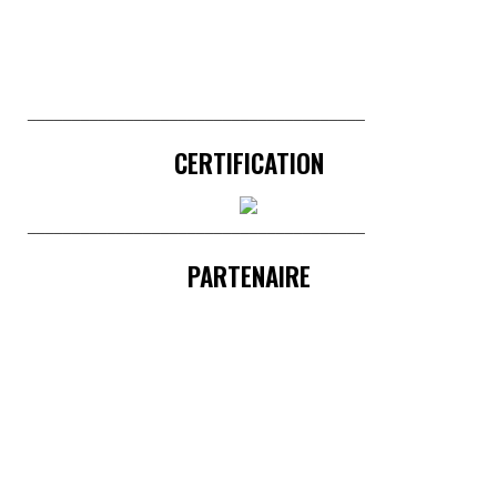
______________________________________
CERTIFICATION
______________________________________
PARTENAIRE