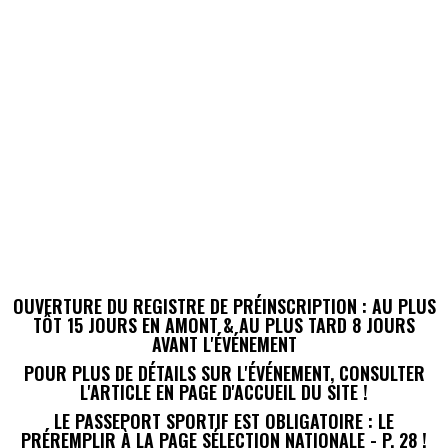
OUVERTURE DU REGISTRE DE PR
É
INSCRIPTION : AU PLUS
TÔT 15 JOURS
EN AMONT & AU PLUS TARD 8 JOURS
AVANT L'
É
V
É
NEMENT
POUR PLUS DE DÉTAILS SUR L'
É
V
É
NEMENT
, CONSULTER
L'ARTICLE EN PAGE D'ACCUEIL DU SITE !
LE PASSEPORT SPORTIF EST OBLIGATOIRE : LE
PR
É
REMPLIR À LA PAGE S
É
LECTION NATIONALE - P. 28 !