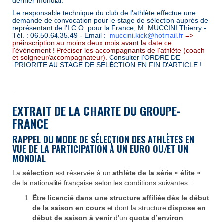
dernier mondial.
Le responsable technique du club de l'athlète effectue une
demande de convocation pour le stage de sélection auprès de
représentant de l'I.C.O. pour la France, M. MUCCINI Thierry -
Tél. : 06.50.64.35.49 - Email :
muccini.kick@hotmail.fr
=>
préinscription au moins deux mois avant la date de
l'évènement ! Préciser les accompagnants de l'athlète (coach
et soigneur/accompagnateur).
Consulter l'ORDRE DE
PRIORITE AU STAGE DE
SEL
É
CTION
EN FIN D'ARTICLE !
EXTRAIT DE LA CHARTE DU GROUPE-
FRANCE
RAPPEL DU MODE DE SÉLECTION DES ATHLÈTES EN
VUE DE LA PARTICIPATION À
UN EURO OU/ET UN
MONDIAL
La
sélection
est réservée à un
athlète de la série « élite »
de la nationalité française selon les conditions suivantes :
Être licencié dans une structure affiliée
dès le début
de la saison en cours
et dont la structure
dispose en
début de saison à venir
d’un
quota d’environ