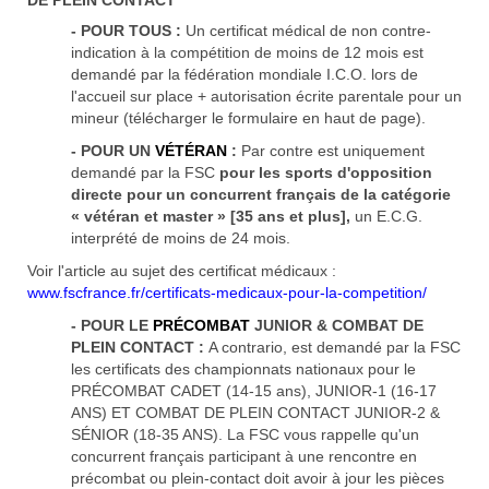
DE PLEIN CONTACT
- POUR TOUS :
Un certificat médical de non contre-
indication à la compétition de moins de 12 mois est
demandé par la fédération mondiale I.C.O. lors de
l'accueil sur place + autorisation écrite parentale pour un
mineur (télécharger le formulaire en haut de page).
- POUR UN
V
É
T
É
RAN
:
Par contre est uniquement
demandé par la FSC
pour les sports d'opposition
directe pour un concurrent français de la catégorie
« vétéran et master » [35 ans et plus],
un E.C.G.
interprété de moins de 24 mois.
Voir l'article au sujet des certificat médicaux :
www.fscfrance.fr/certificats-medicaux-pour-la-competition/
- POUR LE
PR
É
COMBAT
JUNIOR & COMBAT DE
PLEIN CONTACT :
A contrario, est demandé par la FSC
les certificats des championnats nationaux pour le
PRÉCOMBAT CADET (14-15 ans), JUNIOR-1 (16-17
ANS) ET COMBAT DE PLEIN CONTACT JUNIOR-2 &
SÉNIOR (18-35 ANS). La FSC vous rappelle qu'un
concurrent français participant à une rencontre en
précombat ou plein-contact doit avoir à jour les pièces