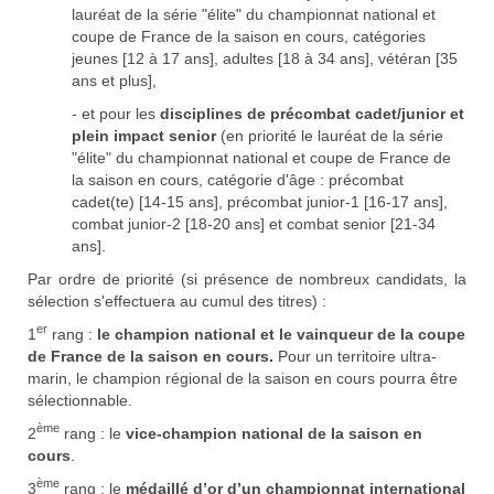
lauréat de la série "élite" du championnat national et
coupe de France de la saison en cours, catégories
jeunes [12 à 17 ans], adultes [18 à 34 ans], vétéran [35
ans et plus],
- et pour les
disciplines de précombat cadet/junior et
plein impact senior
(en priorité le lauréat de la série
"élite" du championnat national et coupe de France de
la saison en cours, catégorie d'âge : précombat
cadet(te) [14-15 ans], précombat junior-1 [16-17 ans],
combat junior-2 [18-20 ans] et combat senior [21-34
ans].
Par ordre de priorité (si présence de nombreux candidats, la
sélection s'effectuera au cumul des titres) :
er
1
rang :
le champion national et le vainqueur de la coupe
de France de la saison en cours.
Pour un territoire ultra-
marin, le champion régional de la saison en cours pourra être
sélectionnable.
ème
2
rang : le
vice-champion national
de la saison en
cours
.
ème
3
rang : le
médaillé d’or d’un championnat international