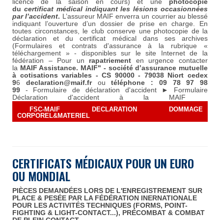
licence de la saison en cours) et une
photocopie
du
certificat médical indiquant les lésions occasionnées
par l’accident
.
L’assureur MAIF enverra un courrier au blessé
indiquant l’ouverture d’un dossier de prise en charge. En
toutes circonstances, le club conserve une photocopie de la
déclaration et du certificat médical dans ses archives
(Formulaires et contrats d'assurance à la rubrique «
téléchargement » - disponibles sur le site Internet de la
fédération – Pour un
rapatriement
en urgence contacter
la
MAIF Assistance
.
MAIF"
- société d’assurance mutuelle
à cotisations variables - CS 90000 - 79038 Niort cedex
9
6
declaration@maif.fr
ou
téléphone : 09 78 97 98
99
- Formulaire de déclaration d'accident
►
Formulaire
Déclaration d'accident à la MAIF
FSC-MAIF DECLARATION DOMMAGE
CORPOREL&MATERIEL
CERTIFICATS M
É
DICAUX POUR UN EURO
OU MONDIAL
PIÈCES DEMANDÉES LORS DE L'ENREGISTREMENT SUR
PLACE & PESÉE PAR LA FÉDÉRATION INERNATIONALE
POUR LES ACTIVITÉS TECHNIQUES (FORMS, POINT-
FIGHTING & LIGHT-CONTACT...), PRÉCOMBAT & COMBAT