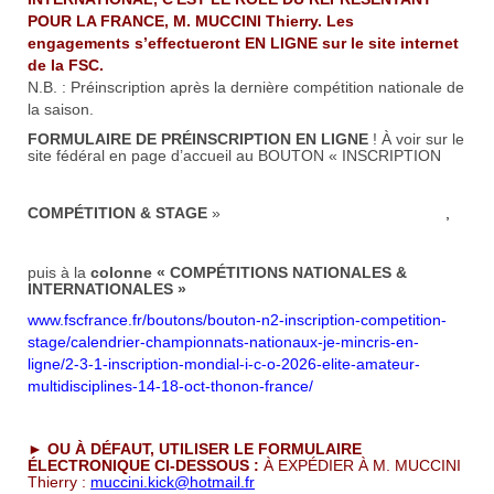
POUR LA FRANCE, M. MUCCINI Thierry. Les
engagements
s’effectueront EN LIGNE
sur
le site internet
de la FSC.
N.B. : Préinscription après la dernière compétition nationale de
la saison.
FORMULAIRE DE PRÉINSCRIPTION EN LIGNE
! À voir sur le
site fédéral en page d’accueil au BOUTON « INSCRIPTION
COMPÉTITION & STAGE
»
,
puis à la
colonne « COMPÉTITIONS NATIONALES &
INTERNATIONALES »
www.fscfrance.fr/boutons/bouton-n2-inscription-competition-
stage/calendrier-championnats-nationaux-je-mincris-en-
ligne/2-3-1-inscription-mondial-i-c-o-2026-elite-amateur-
multidisciplines-14-18-oct-thonon-france/
►
OU À D
É
FAUT, UTILISER LE FORMULAIRE
É
LECTRONIQUE CI-DESSOUS :
À EXPÉDIER À M. MUCCINI
Thierry :
muccini.kick@hotmail.fr