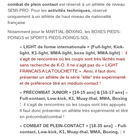
combat de plein contact
est réservé à un athlète de niveau
SEMI-PRO. Pour les
activités techniques,
réservé
uniquement à un athlète de haut niveau de nationalité
française.
Notamment pour le MARTIAL-BOXING, les BOXES PIEDS-
POINGS et SPORTS PIEDS-POINGS-SOL :
«
LIGHT de forme internationale » (Full-light, Kick-
light, K1-light, MMA-light, boxe light, MMA-light) :
il
s’agit de rencontres où les coups sont très lâchés mais
sans recherche de K-O. Il ne s’agit pas du « LIGHT
FRANCAIS A LA TOUCHETTE ». Ainsi, il faut donc
présenter un athlète de la série "élite" très expérimenté
et de préférence titré en médium-contact !
«
PRÉCOMBAT JUNIOR » [14-15 ans] & [16-17 ans] –
Full-contact, Low-kick, K1, Muay-thaï, MMA, Boxing
:
il s’agit de rencontres où les coups sont très appuyés.
Il faut donc présenter un athlète très expérimenté et titré
en précombat/combat !
«
COMBAT DE PLEIN-CONTACT » [18-35 ans] - Full-
contact, Low-kick, K1, Muay-thaï, MMA, Boxing, :
il