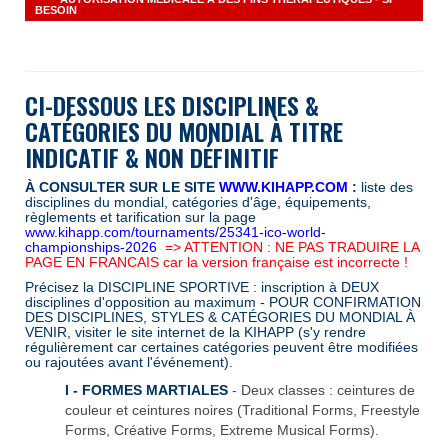
BESOIN
CI-DESSOUS LES DISCIPLINES &
CATÉGORIES DU MONDIAL À TITRE
INDICATIF & NON D
É
FINITIF
À CONSULTER
SUR LE SITE
WWW.KIHAPP.COM
:
liste des
disciplines du mondial, catégories d'âge, équipements,
règlements et tarification sur la page
www.kihapp.com/tournaments/25341-ico-world-
championships-2026
=> ATTENTION : NE PAS TRADUIRE LA
PAGE EN FRANCAIS car la version française est incorrecte !
Précisez la DISCIPLINE SPORTIVE : inscription à DEUX
disciplines d'opposition au maximum - POUR CONFIRMATION
DES DISCIPLINES, STYLES & CATÉGORIES DU MONDIAL À
VENIR, visiter le site internet de la KIHAPP (s'y rendre
régulièrement car certaines catégories peuvent être modifiées
ou rajoutées avant l'événement).
I - FORMES MARTIALES
- Deux classes : ceintures de
couleur et ceintures noires (Traditional Forms, Freestyle
Forms, Créative Forms, Extreme Musical Forms).