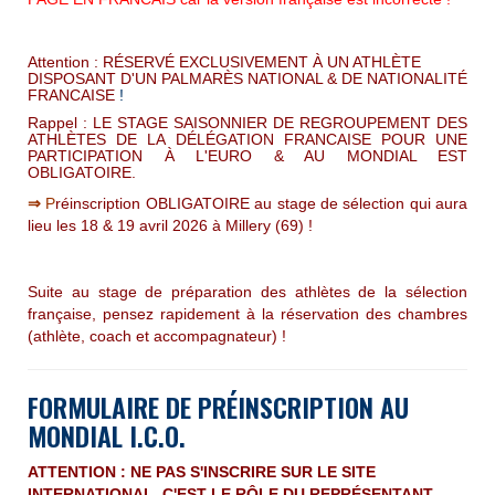
A
ttention : RÉSERVÉ EXCLUSIVEMENT À UN ATHLÈTE
DISPOSANT D'UN PALMARÈS NATIONAL & DE NATIONALITÉ
FRANCAISE
!
Rappel : LE STAGE SAISONNIER DE REGROUPEMENT DES
ATHLÈTES DE LA D
É
L
É
GATION FRANCAISE POUR UNE
PARTICIPATION À L'EURO & AU MONDIAL EST
OBLIGATOIRE.
⇒
P
réinscription OBLIGATOIRE au stage de sélection qui aura
lieu les 18 & 19 avril 2026 à Millery (69) !
Suite au stage de préparation des athlètes de la sélection
française, pensez rapidement à la réservation des chambres
(athlète, coach et accompagnateur) !
FORMULAIRE DE PRÉINSCRIPTION AU
MONDIAL I.C.O.
ATTENTION :
NE PAS S'INSCRIRE SUR LE SITE
INTERNATIONAL, C'EST LE RÔLE DU REPR
É
SENTANT