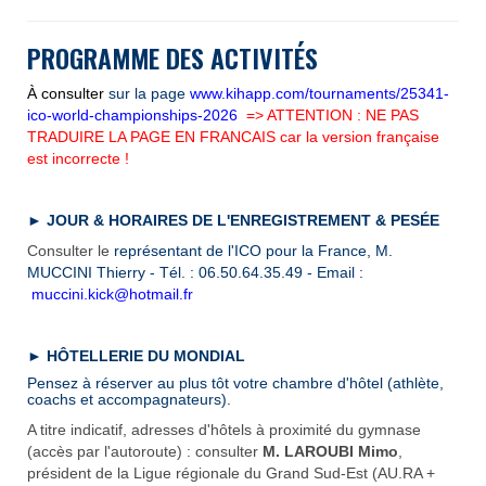
PROGRAMME DES ACTIVIT
É
S
À consulter
sur la page
www.kihapp.com/tournaments/25341-
ico-world-championships-2026
=> ATTENTION : NE PAS
TRADUIRE LA PAGE EN FRANCAIS car la version française
est incorrecte !
► JOUR & HORAIRES DE L'ENREGISTREMENT & PESÉE
Consulter le
représentant de l'ICO pour la France, M.
MUCCINI Thierry - Tél. : 06.50.64.35.49 - Email :
muccini.kick@hotmail.fr
► HÔTELLERIE DU MONDIAL
Pensez à réserver au plus tôt votre chambre d'hôtel (athlète,
coachs et accompagnateurs)
.
A titre indicatif, adresses d'hôtels à proximité du gymnase
(accès par l'autoroute) : consulter
M. LAROUBI Mimo
,
président de la Ligue régionale du Grand Sud-Est (AU.RA +