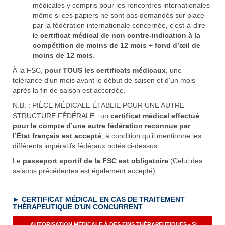
médicales y compris pour les rencontres internationales
même si ces papiers ne sont pas demandés sur place
par la fédération internationale concernée, c'est-à-dire
le
certificat médical de
non contre-indication à la
compétition de moins de 12 mois
+
fond d’œil de
moins de 12 mois
.
À la FSC,
pour TOUS les certificats médicaux
, une
tolérance d'un mois avant le début de saison et d'un mois
après la fin de saison est accordée.
N.B. : PIÈCE MÉDICALE ÉTABLIE POUR UNE AUTRE
STRUCTURE FÉDÉRALE : un
certificat médical effectué
pour le compte d’une autre fédération reconnue par
l’État
français
est accepté
, à condition qu’il mentionne les
différents impératifs fédéraux notés ci-dessus.
Le
passeport sportif de la FSC est obligatoire
(Celui des
saisons précédentes est également accepté).
► CERTIFICAT MÉDICAL EN CAS DE TRAITEMENT
TH
É
RAPEUTIQUE D'UN CONCURRENT
AUTORISATION MÉDICALE À DES FINS THÉRAPEUTIQUES - SI