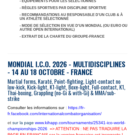
- ÉQUIPEMENTS POUR LES SÉLECTIONNÉS
- RÈGLES SPORTIVES PAR DISCIPLINE SPORTIVE
- RECOMMANDATIONS AU RESPONSABLE D'UN CLUB & À
UN ATHLÈTE SÉLECTIONNÉ
- MODE DE SÉLECTION EN VUE D'UN MONDIAL (OU EURO OU
AUTRE OPEN INTERNATIONAL)
- EXTRAIT DE LA CHARTE DU GROUPE-FRANCE
MONDIAL I.C.O. 2026
- MULTIDISCIPLINES
- 14 AU 18 OCTOBRE - FRANCE
Martial forms, Karaté, Point-fighting, Light-contact no
low-kick, Kick-light, K1-light, Boxe-light, Full-contact, K1,
Thai-boxing, Grappling (no-Gi & with-Gi) & MMA/sub-
strike
Consulter les informations sur :
https://fr-
fr.facebook.com/internationalcombatorganisation/
et
sur la page
www.kihapp.com/tournaments/25341-ico-world-
championships-2026
=> ATTENTION : NE PAS TRADUIRE LA
PAGE EN FRANCAIS car la version française est incorrecte !