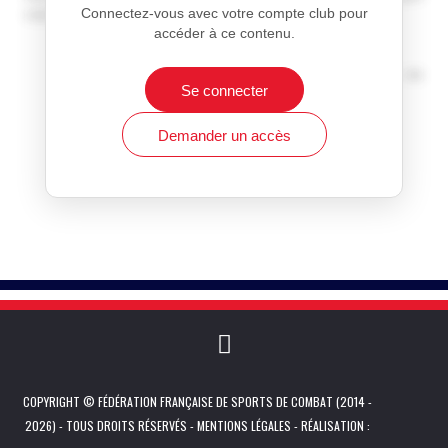
Connectez-vous avec votre compte club pour
club.
accéder à ce contenu.
Information réservée aux membres inscrits
Achat de licences ou d'affiliation à la Fédération de
Se connecter
Sports de Combat française
Affiliation et réaffiliation
Demander un accès
COPYRIGHT © FÉDÉRATION FRANÇAISE DE SPORTS DE COMBAT (2014 -
2026) - TOUS DROITS RÉSERVÉS -
MENTIONS LÉGALES
- RÉALISATION :