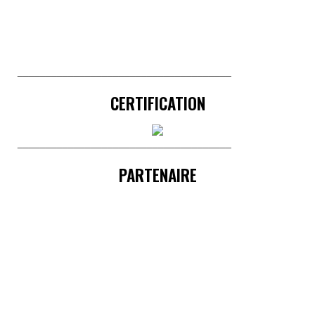
______________________________________
CERTIFICATION
______________________________________
PARTENAIRE