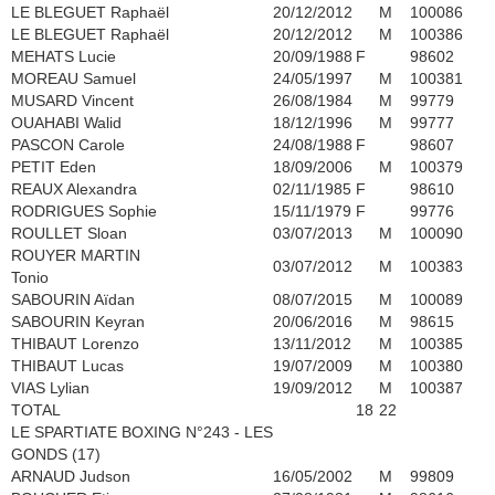
LE BLEGUET Raphaël
20/12/2012
M
100086
LE BLEGUET Raphaël
20/12/2012
M
100386
MEHATS Lucie
20/09/1988
F
98602
MOREAU Samuel
24/05/1997
M
100381
MUSARD Vincent
26/08/1984
M
99779
OUAHABI Walid
18/12/1996
M
99777
PASCON Carole
24/08/1988
F
98607
PETIT Eden
18/09/2006
M
100379
REAUX Alexandra
02/11/1985
F
98610
RODRIGUES Sophie
15/11/1979
F
99776
ROULLET Sloan
03/07/2013
M
100090
ROUYER MARTIN
03/07/2012
M
100383
Tonio
SABOURIN Aïdan
08/07/2015
M
100089
SABOURIN Keyran
20/06/2016
M
98615
THIBAUT Lorenzo
13/11/2012
M
100385
THIBAUT Lucas
19/07/2009
M
100380
VIAS Lylian
19/09/2012
M
100387
TOTAL
18
22
LE SPARTIATE BOXING N°243 - LES
GONDS (17)
ARNAUD Judson
16/05/2002
M
99809