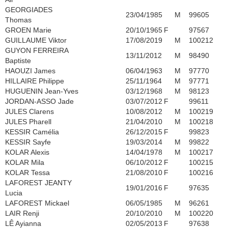
GEORGIADES
23/04/1985
M
99605
Thomas
GROEN Marie
20/10/1965
F
97567
GUILLAUME Viktor
17/08/2019
M
100212
GUYON FERREIRA
13/11/2012
M
98490
Baptiste
HAOUZI James
06/04/1963
M
97770
HILLAIRE Philippe
25/11/1964
M
97771
HUGUENIN Jean-Yves
03/12/1968
M
98123
JORDAN-ASSO Jade
03/07/2012
F
99611
JULES Clarens
10/08/2012
M
100219
JULES Pharell
21/04/2010
M
100218
KESSIR Camélia
26/12/2015
F
99823
KESSIR Sayfe
19/03/2014
M
99822
KOLAR Alexis
14/04/1978
M
100217
KOLAR Mila
06/10/2012
F
100215
KOLAR Tessa
21/08/2010
F
100216
LAFOREST JEANTY
19/01/2016
F
97635
Lucia
LAFOREST Mickael
06/05/1985
M
96261
LAIR Renji
20/10/2010
M
100220
LÊ Ayianna
02/05/2013
F
97638