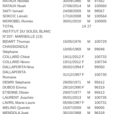
RATAUX Nicolas
30/09/1980
M
97562
RATAUX Noah
27/06/2014
M
100560
SAITI Ismael
24/08/2009
M
98567
SOKCIC Lénaîc
17/10/2008
M
100564
WOROBEL Roméo
30/01/2010
M
100005
TOTAL
14
27
INSTITUT DU SOLEIL BLANC
N°207- MARSEILLE (13)
BIDART Thomas
15/05/1976
M
100729
CHASSIGNOLE
10/05/1969
M
99048
Stéphane
COLLARD Chloé
19/11/2012
F
100733
COLLARD Ninon
19/11/2012
F
100734
DALLAPORTA Nina
05/02/1994
F
99050
DALLAPORTA
31/12/1997
F
100730
Romane
DEMRI Stéphane
28/05/1971
M
95612
DUBOS Emma
28/10/1990
F
96319
ETIENNE Olivier
29/07/1977
M
95613
LAURENT Joachim
05/01/2013
M
100735
LAVRIL Marie-Laure
05/06/1987
F
100731
MELINO Quentin
15/07/2009
M
99055
MENDOLA José
30/10/1968
M
96318