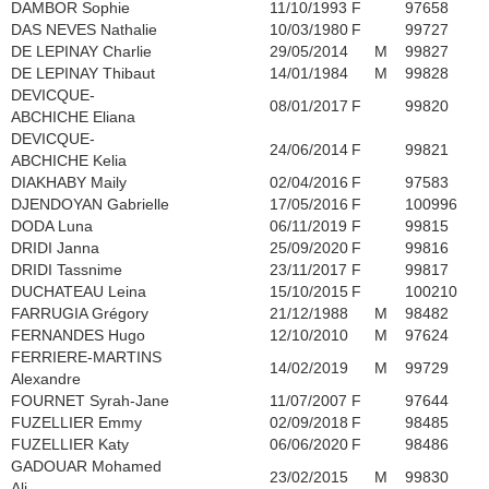
DAMBOR Sophie
11/10/1993
F
97658
DAS NEVES Nathalie
10/03/1980
F
99727
DE LEPINAY Charlie
29/05/2014
M
99827
DE LEPINAY Thibaut
14/01/1984
M
99828
DEVICQUE-
08/01/2017
F
99820
ABCHICHE Eliana
DEVICQUE-
24/06/2014
F
99821
ABCHICHE Kelia
DIAKHABY Maily
02/04/2016
F
97583
DJENDOYAN Gabrielle
17/05/2016
F
100996
DODA Luna
06/11/2019
F
99815
DRIDI Janna
25/09/2020
F
99816
DRIDI Tassnime
23/11/2017
F
99817
DUCHATEAU Leina
15/10/2015
F
100210
FARRUGIA Grégory
21/12/1988
M
98482
FERNANDES Hugo
12/10/2010
M
97624
FERRIERE-MARTINS
14/02/2019
M
99729
Alexandre
FOURNET Syrah-Jane
11/07/2007
F
97644
FUZELLIER Emmy
02/09/2018
F
98485
FUZELLIER Katy
06/06/2020
F
98486
GADOUAR Mohamed
23/02/2015
M
99830
Ali