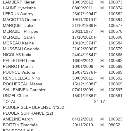
LAMBERT Kieran
13/03/2012
M
100873
LAUNE Hyacinthe
08/09/2011
M
100874
LEBRUN Audrey
26/07/1994
F
100582
MACIOTTA Orianne
19/11/2010
F
100594
MARQUET Julie
31/10/1988
F
100577
MERABET Philippe
23/11/1977
M
100578
MERABET Sarah
17/10/2010
F
100598
MOREAU Karine
13/10/1974
F
100584
MUSSEAU Gwendal
21/02/2006
F
100579
NICOLAS Katia
24/04/1984
F
100868
PELLETIER Loris
16/06/2012
M
100593
PERROT Martin
10/01/2008
M
100589
POUNCE Victoria
16/07/1976
F
100585
RENOULLEAU Nino
30/09/2011
M
100592
ROCHEREAU Maeva
15/12/1998
F
100869
SALLEMBIEN Gauthier
07/01/2009
M
100597
UNZEL Chloé
15/01/1986
F
100581
TOTAL
24
17
PLOUER SELF DEFENSE N°252 -
PLOUER SUR RANCE (22)
AMELINE Aaron
04/12/2010
M
100323
BOITTIN Timothée
29/11/2010
M
98052
BOURDONNAIS