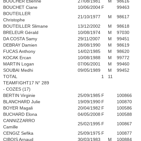
BOUCHER Etienne
27/08/1981
M
98616
BOUCHET Ciane
10/06/2004
F
99463
BOUTEILLER
21/10/1977
M
98617
Christophe
BOUTEILLER Slimane
13/12/2002
M
98618
BRELEUR Gérald
10/08/1974
M
97030
DA COSTA Samy
29/11/2007
M
99451
DEBRAY Damien
28/08/1990
M
98619
FUCAS Anthony
14/02/1985
M
98620
KOCAK Ercan
10/08/1988
M
99772
MARTIN Logan
07/06/2001
M
99460
SOUBAI Medhi
09/05/1989
M
99452
TOTAL
1
11
TEAMFIGHT17 N° 289
- COZES (17)
BERTIN Virginie
25/09/1985
F
100866
BLANCHARD Julie
19/09/1990
F
100870
BOYER Magali
20/04/1982
F
100586
BUCHARD Elona
04/05/2008
F
100588
CANNIZZARRO
25/02/1995
F
100867
Camille
CENGIZ Sefika
25/09/1975
F
100877
CIBOIS Arnaud
30/03/1983
M
100884