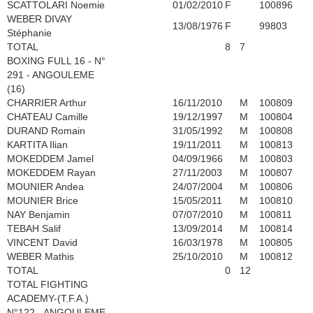
SCATTOLARI Noemie
01/02/2010
F
100896
WEBER DIVAY
13/08/1976
F
99803
Stéphanie
TOTAL
8
7
BOXING FULL 16 - N°
291 - ANGOULEME
(16)
CHARRIER Arthur
16/11/2010
M
100809
CHATEAU Camille
19/12/1997
M
100804
DURAND Romain
31/05/1992
M
100808
KARTITA Ilian
19/11/2011
M
100813
MOKEDDEM Jamel
04/09/1966
M
100803
MOKEDDEM Rayan
27/11/2003
M
100807
MOUNIER Andea
24/07/2004
M
100806
MOUNIER Brice
15/05/2011
M
100810
NAY Benjamin
07/07/2010
M
100811
TEBAH Salif
13/09/2014
M
100814
VINCENT David
16/03/1978
M
100805
WEBER Mathis
25/10/2010
M
100812
TOTAL
0
12
TOTAL FIGHTING
ACADEMY-(T.F.A.)
N°122 - ANGOULEME