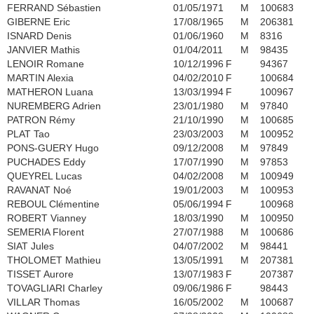
FERRAND Sébastien
01/05/1971
M
100683
GIBERNE Eric
17/08/1965
M
206381
ISNARD Denis
01/06/1960
M
8316
JANVIER Mathis
01/04/2011
M
98435
LENOIR Romane
10/12/1996
F
94367
MARTIN Alexia
04/02/2010
F
100684
MATHERON Luana
13/03/1994
F
100967
NUREMBERG Adrien
23/01/1980
M
97840
PATRON Rémy
21/10/1990
M
100685
PLAT Tao
23/03/2003
M
100952
PONS-GUERY Hugo
09/12/2008
M
97849
PUCHADES Eddy
17/07/1990
M
97853
QUEYREL Lucas
04/02/2008
M
100949
RAVANAT Noé
19/01/2003
M
100953
REBOUL Clémentine
05/06/1994
F
100968
ROBERT Vianney
18/03/1990
M
100950
SEMERIA Florent
27/07/1988
M
100686
SIAT Jules
04/07/2002
M
98441
THOLOMET Mathieu
13/05/1991
M
207381
TISSET Aurore
13/07/1983
F
207387
TOVAGLIARI Charley
09/06/1986
F
98443
VILLAR Thomas
16/05/2002
M
100687