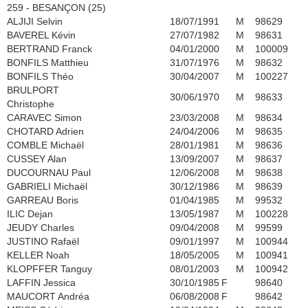
259 - BESANÇON (25)
ALJIJI Selvin
18/07/1991
M
98629
BAVEREL Kévin
27/07/1982
M
98631
BERTRAND Franck
04/01/2000
M
100009
BONFILS Matthieu
31/07/1976
M
98632
BONFILS Théo
30/04/2007
M
100227
BRULPORT
30/06/1970
M
98633
Christophe
CARAVEC Simon
23/03/2008
M
98634
CHOTARD Adrien
24/04/2006
M
98635
COMBLE Michaël
28/01/1981
M
98636
CUSSEY Alan
13/09/2007
M
98637
DUCOURNAU Paul
12/06/2008
M
98638
GABRIELI Michaël
30/12/1986
M
98639
GARREAU Boris
01/04/1985
M
99532
ILIC Dejan
13/05/1987
M
100228
JEUDY Charles
09/04/2008
M
99599
JUSTINO Rafaël
09/01/1997
M
100944
KELLER Noah
18/05/2005
M
100941
KLOPFFER Tanguy
08/01/2003
M
100942
LAFFIN Jessica
30/10/1985
F
98640
MAUCORT Andréa
06/08/2008
F
98642