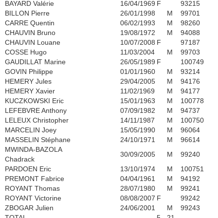
BAYARD Valérie
16/04/1969
F
93215
BILLON Pierre
26/01/1998
M
99701
CARRE Quentin
06/02/1993
M
98260
CHAUVIN Bruno
19/08/1972
M
94088
CHAUVIN Louane
10/07/2008
F
97187
COSSE Hugo
11/03/2004
M
99703
GAUDILLAT Marine
26/05/1989
F
100749
GOVIN Philippe
01/01/1960
M
93214
HEMERY Jules
29/04/2005
M
94176
HEMERY Xavier
11/02/1969
M
94177
KUCZKOWSKI Eric
15/01/1963
M
100778
LEFEBVRE Anthony
07/09/1982
M
94737
LELEUX Christopher
14/11/1987
M
100750
MARCELIN Joey
15/05/1990
M
96064
MASSELIN Stéphane
24/10/1971
M
96614
MWINDA-BAZOLA
30/09/2005
M
99240
Chadrack
PARDOEN Eric
13/10/1974
M
100751
PREMONT Fabrice
04/04/1961
M
94192
ROYANT Thomas
28/07/1980
M
99241
ROYANT Victorine
08/08/2007
F
99242
ZBOGAR Julien
24/06/2001
M
99243
TOTAL
5
21