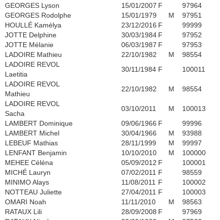
GEORGES Lyson
15/01/2007
F
97964
GEORGES Rodolphe
15/01/1979
M
97951
HOULLÉ Kamélya
23/12/2016
F
99999
JOTTE Delphine
30/03/1984
F
97952
JOTTE Mélanie
06/03/1987
F
97953
LADOIRE Mathieu
22/10/1982
M
98554
LADOIRE REVOL
30/11/1984
F
100011
Laetitia
LADOIRE REVOL
22/10/1982
M
98554
Mathieu
LADOIRE REVOL
03/10/2011
M
100013
Sacha
LAMBERT Dominique
09/06/1966
F
99996
LAMBERT Michel
30/04/1966
M
93988
LEBEUF Mathias
28/11/1999
M
99997
LENFANT Benjamin
10/10/2010
M
100000
MEHEE Céléna
05/09/2012
F
100001
MICHÉ Lauryn
07/02/2011
F
98559
MINIMO Alays
11/08/2011
F
100002
NOTTEAU Juliette
27/04/2011
F
100003
OMARI Noah
11/11/2010
M
98563
RATAUX Lili
28/09/2008
F
97969