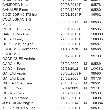
CAMPORO Nina
02/08/2014
F
98578
CANALES Eloïse
12/02/1980
F
98580
COENEGRACHTS Ina
15/09/2014
F
98582
COENEGRACHTS
23/08/2017
M
98583
Many
CORBEL Romane
30/01/2007
F
98585
DANIEL Candice
28/01/2013
F
100088
DULAU Emily
22/09/2013
F
100085
DUPLESSIS Kayliah
28/08/2016
F
98587
ESPINOSA Christophe
11/12/1978
M
98588
ESPINOSA
05/12/2013
F
99780
RODRIGUES Andréa
GARCIN Evan
26/09/2009
M
98589
GARCIN Soan
01/11/2012
M
100382
GATEAU Anaïs
20/08/2009
F
98590
GATEAU Evan
13/07/2008
M
99778
GATEAU Stéphane
20/08/1970
M
98591
GRILLE Yael
02/11/2009
M
99781
GUERIN Cylia
01/07/2000
F
98593
GUFFON Swana
14/08/2011
F
100087
JOSE MEJIA Angelo
26/12/2014
M
100384
KIOA REAUX Louvéa
20/05/2016
F
98597