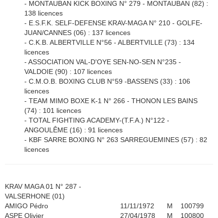
- MONTAUBAN KICK BOXING N° 279 - MONTAUBAN (82) :
138 licences
- E.S.F.K. SELF-DEFENSE KRAV-MAGA N° 210 - GOLFE-
JUAN/CANNES (06) : 137 licences
- C.K.B. ALBERTVILLE N°56 - ALBERTVILLE (73) : 134
licences
- ASSOCIATION VAL-D'OYE SEN-NO-SEN N°235 -
VALDOIE (90) : 107 licences
- C.M.O.B. BOXING CLUB N°59 -BASSENS (33) : 106
licences
- TEAM MIMO BOXE K-1 N° 266 - THONON LES BAINS
(74) : 101 licences
- TOTAL FIGHTING ACADEMY-(T.F.A.) N°122 -
ANGOULÊME (16) : 91 licences
- KBF SARRE BOXING N° 263 SARREGUEMINES (57) : 82
licences
KRAV MAGA 01 N° 287 -
VALSERHONE (01)
AMIGO Pédro
11/11/1972
M
100799
ASPE Olivier
27/04/1978
M
100800