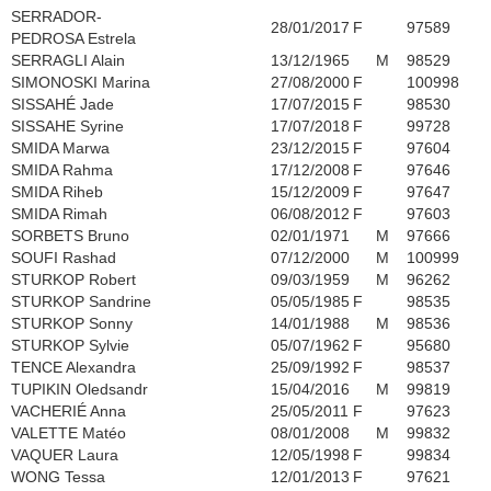
SERRADOR-
28/01/2017
F
97589
PEDROSA Estrela
SERRAGLI Alain
13/12/1965
M
98529
SIMONOSKI Marina
27/08/2000
F
100998
SISSAHÉ Jade
17/07/2015
F
98530
SISSAHE Syrine
17/07/2018
F
99728
SMIDA Marwa
23/12/2015
F
97604
SMIDA Rahma
17/12/2008
F
97646
SMIDA Riheb
15/12/2009
F
97647
SMIDA Rimah
06/08/2012
F
97603
SORBETS Bruno
02/01/1971
M
97666
SOUFI Rashad
07/12/2000
M
100999
STURKOP Robert
09/03/1959
M
96262
STURKOP Sandrine
05/05/1985
F
98535
STURKOP Sonny
14/01/1988
M
98536
STURKOP Sylvie
05/07/1962
F
95680
TENCE Alexandra
25/09/1992
F
98537
TUPIKIN Oledsandr
15/04/2016
M
99819
VACHERIÉ Anna
25/05/2011
F
97623
VALETTE Matéo
08/01/2008
M
99832
VAQUER Laura
12/05/1998
F
99834
WONG Tessa
12/01/2013
F
97621