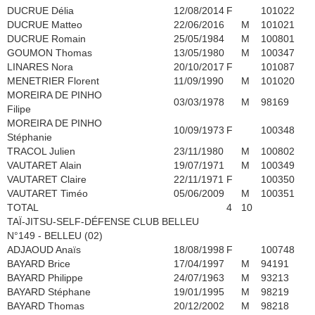
DUCRUE Délia
12/08/2014
F
101022
DUCRUE Matteo
22/06/2016
M
101021
DUCRUE Romain
25/05/1984
M
100801
GOUMON Thomas
13/05/1980
M
100347
LINARES Nora
20/10/2017
F
101087
MENETRIER Florent
11/09/1990
M
101020
MOREIRA DE PINHO
03/03/1978
M
98169
Filipe
MOREIRA DE PINHO
10/09/1973
F
100348
Stéphanie
TRACOL Julien
23/11/1980
M
100802
VAUTARET Alain
19/07/1971
M
100349
VAUTARET Claire
22/11/1971
F
100350
VAUTARET Timéo
05/06/2009
M
100351
TOTAL
4
10
TAÏ-JITSU-SELF-DÉFENSE CLUB BELLEU
N°149 - BELLEU (02)
ADJAOUD Anaïs
18/08/1998
F
100748
BAYARD Brice
17/04/1997
M
94191
BAYARD Philippe
24/07/1963
M
93213
BAYARD Stéphane
19/01/1995
M
98219
BAYARD Thomas
20/12/2002
M
98218