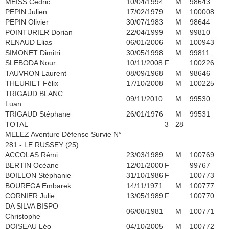
MEISS Cédric
10/04/1994
M
98643
PEPIN Julien
17/02/1979
M
100008
PEPIN Olivier
30/07/1983
M
98644
POINTURIER Dorian
22/04/1999
M
99810
RENAUD Elias
06/01/2006
M
100943
SIMONET Dimitri
30/05/1998
M
99811
SLEBODA Nour
10/11/2008
F
100226
TAUVRON Laurent
08/09/1968
M
98646
THEURIET Félix
17/10/2008
M
100225
TRIGAUD BLANC
09/11/2010
M
99530
Luan
TRIGAUD Stéphane
26/01/1976
M
99531
TOTAL
3
28
MELEZ Aventure Défense Survie N°
281 - LE RUSSEY (25)
ACCOLAS Rémi
23/03/1989
M
100769
BERTIN Océane
12/01/2000
F
99767
BOILLON Stéphanie
31/10/1986
F
100773
BOUREGA Embarek
14/11/1971
M
100777
CORNIER Julie
13/05/1989
F
100770
DA SILVA BISPO
06/08/1981
M
100771
Christophe
DOISEAU Léo
04/10/2005
M
100772