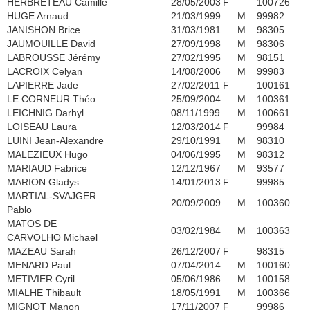
HERBRETEAU Camille
28/05/2003
F
100726
HUGE Arnaud
21/03/1999
M
99982
JANISHON Brice
31/03/1981
M
98305
JAUMOUILLE David
27/09/1998
M
98306
LABROUSSE Jérémy
27/02/1995
M
98151
LACROIX Celyan
14/08/2006
M
99983
LAPIERRE Jade
27/02/2011
F
100161
LE CORNEUR Théo
25/09/2004
M
100361
LEICHNIG Darhyl
08/11/1999
M
100661
LOISEAU Laura
12/03/2014
F
99984
LUINI Jean-Alexandre
29/10/1991
M
98310
MALEZIEUX Hugo
04/06/1995
M
98312
MARIAUD Fabrice
12/12/1967
M
93577
MARION Gladys
14/01/2013
F
99985
MARTIAL-SVAJGER
20/09/2009
M
100360
Pablo
MATOS DE
03/02/1984
M
100363
CARVOLHO Michael
MAZEAU Sarah
26/12/2007
F
98315
MENARD Paul
07/04/2014
M
100160
METIVIER Cyril
05/06/1986
M
100158
MIALHE Thibault
18/05/1991
M
100366
MIGNOT Manon
17/11/2007
F
99986