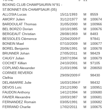
BOXING CLUB CHAMPSAURIN N°91 -
ST.BONNET-EN-CHAMPSAUR (05)
ALLOSIA Lucas
15/11/1993
M
8559
AMORY Julien
31/12/1977
M
100674
BARDOULAT Thomas
31/05/2000
M
100966
BEL BORZO Dorian
10/10/1985
M
100676
BERGEAUT Christian
28/08/1959
M
8483
BESSOLES Clémence
22/04/2009
F
97841
BONEIN Mael
07/10/2009
M
100677
BOREL Benjamin
20/06/1991
M
100678
BRUNNER Johan
27/05/2011
M
98429
CAUGY Julian
23/07/1994
M
100679
COCHET Killian
24/10/2001
M
97105
COPLAND Alexander
21/03/1996
M
208050
CORNEE REVERDI
29/09/2009
F
98430
Clelhia
DELAMARRE Julie
16/03/1994
F
98432
DEVOS Loïc
23/12/1990
M
100951
FAUDON Anthony
14/12/1994
M
100680
FAVIER Alexandre
10/03/1987
M
100681
FERNANDEZ Romain
03/05/1991
M
100682
FERRAND Charlie
17/02/2011
M
100675