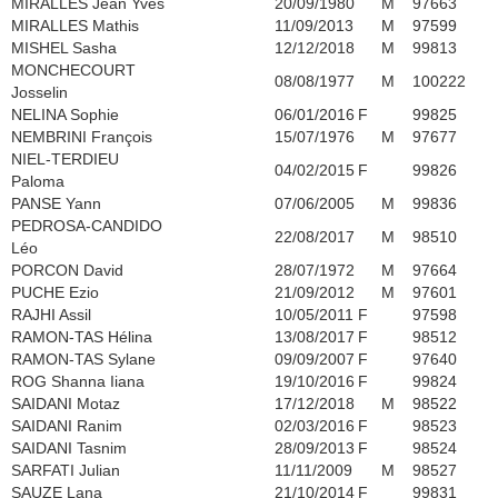
MIRALLES Jean Yves
20/09/1980
M
97663
MIRALLES Mathis
11/09/2013
M
97599
MISHEL Sasha
12/12/2018
M
99813
MONCHECOURT
08/08/1977
M
100222
Josselin
NELINA Sophie
06/01/2016
F
99825
NEMBRINI François
15/07/1976
M
97677
NIEL-TERDIEU
04/02/2015
F
99826
Paloma
PANSE Yann
07/06/2005
M
99836
PEDROSA-CANDIDO
22/08/2017
M
98510
Léo
PORCON David
28/07/1972
M
97664
PUCHE Ezio
21/09/2012
M
97601
RAJHI Assil
10/05/2011
F
97598
RAMON-TAS Hélina
13/08/2017
F
98512
RAMON-TAS Sylane
09/09/2007
F
97640
ROG Shanna Iiana
19/10/2016
F
99824
SAIDANI Motaz
17/12/2018
M
98522
SAIDANI Ranim
02/03/2016
F
98523
SAIDANI Tasnim
28/09/2013
F
98524
SARFATI Julian
11/11/2009
M
98527
SAUZE Lana
21/10/2014
F
99831