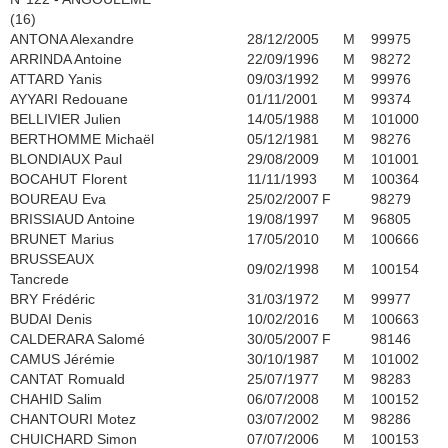
(16)
ANTONA Alexandre
28/12/2005
M
99975
ARRINDA Antoine
22/09/1996
M
98272
ATTARD Yanis
09/03/1992
M
99976
AYYARI Redouane
01/11/2001
M
99374
BELLIVIER Julien
14/05/1988
M
101000
BERTHOMME Michaël
05/12/1981
M
98276
BLONDIAUX Paul
29/08/2009
M
101001
BOCAHUT Florent
11/11/1993
M
100364
BOUREAU Eva
25/02/2007
F
98279
BRISSIAUD Antoine
19/08/1997
M
96805
BRUNET Marius
17/05/2010
M
100666
BRUSSEAUX
09/02/1998
M
100154
Tancrede
BRY Frédéric
31/03/1972
M
99977
BUDAI Denis
10/02/2016
M
100663
CALDERARA Salomé
30/05/2007
F
98146
CAMUS Jérémie
30/10/1987
M
101002
CANTAT Romuald
25/07/1977
M
98283
CHAHID Salim
06/07/2008
M
100152
CHANTOURI Motez
03/07/2002
M
98286
CHUICHARD Simon
07/07/2006
M
100153