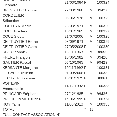
21/03/1984
F
100324
Eléonore
BRESSELEC Patrice
22/09/1960
M
99427
CORDELIER
08/06/1978
M
100325
Sébastien
CORTEYN Merlin
25/03/1971
M
100326
COUE Frédéric
10/04/1965
M
100327
COUE Stevan
21/07/2006
M
100328
DE FRUYTIER Bruno
08/09/1971
M
100329
DE FRUYTIER Clara
27/05/2008
F
100330
DIVEU Yannick
16/11/1963
M
98056
FRERE François
18/06/1982
M
99428
GAUTIER Pascal
06/10/1963
M
99429
KERSANTE Morgane
19/11/1992
F
100331
LE CARO Bleuenn
01/09/2008
F
100332
LECUYER Gaetane
10/01/1975
F
98061
POITEVIN
11/12/1992
F
100333
Emmanuelle
PRINGARD Stéphane
27/12/1985
M
99436
PRODHOMME Laurine
14/06/1999
F
100334
ROY Yanis
11/08/2010
M
100335
TOTAL
7
13
FULL CONTACT ASSOCIATION N°