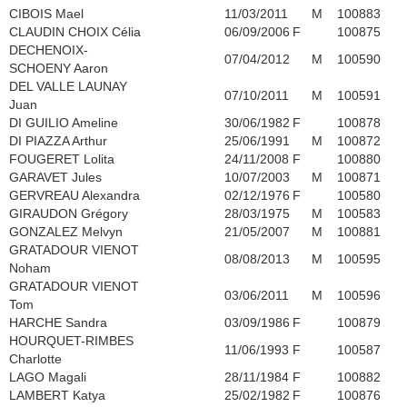
CIBOIS Mael
11/03/2011
M
100883
CLAUDIN CHOIX Célia
06/09/2006
F
100875
DECHENOIX-
07/04/2012
M
100590
SCHOENY Aaron
DEL VALLE LAUNAY
07/10/2011
M
100591
Juan
DI GUILIO Ameline
30/06/1982
F
100878
DI PIAZZA Arthur
25/06/1991
M
100872
FOUGERET Lolita
24/11/2008
F
100880
GARAVET Jules
10/07/2003
M
100871
GERVREAU Alexandra
02/12/1976
F
100580
GIRAUDON Grégory
28/03/1975
M
100583
GONZALEZ Melvyn
21/05/2007
M
100881
GRATADOUR VIENOT
08/08/2013
M
100595
Noham
GRATADOUR VIENOT
03/06/2011
M
100596
Tom
HARCHE Sandra
03/09/1986
F
100879
HOURQUET-RIMBES
11/06/1993
F
100587
Charlotte
LAGO Magali
28/11/1984
F
100882
LAMBERT Katya
25/02/1982
F
100876