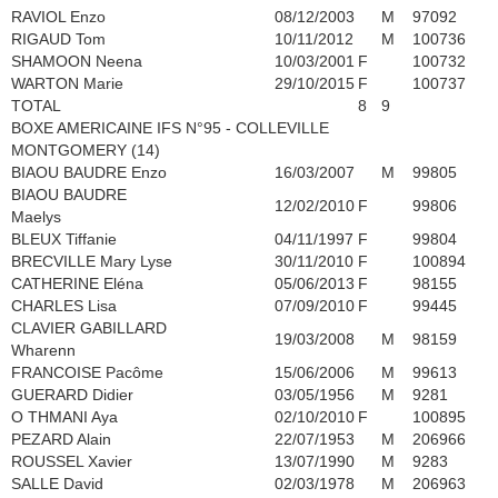
RAVIOL Enzo
08/12/2003
M
97092
RIGAUD Tom
10/11/2012
M
100736
SHAMOON Neena
10/03/2001
F
100732
WARTON Marie
29/10/2015
F
100737
TOTAL
8
9
BOXE AMERICAINE IFS N°95 - COLLEVILLE
MONTGOMERY (14)
BIAOU BAUDRE Enzo
16/03/2007
M
99805
BIAOU BAUDRE
12/02/2010
F
99806
Maelys
BLEUX Tiffanie
04/11/1997
F
99804
BRECVILLE Mary Lyse
30/11/2010
F
100894
CATHERINE Eléna
05/06/2013
F
98155
CHARLES Lisa
07/09/2010
F
99445
CLAVIER GABILLARD
19/03/2008
M
98159
Wharenn
FRANCOISE Pacôme
15/06/2006
M
99613
GUERARD Didier
03/05/1956
M
9281
O THMANI Aya
02/10/2010
F
100895
PEZARD Alain
22/07/1953
M
206966
ROUSSEL Xavier
13/07/1990
M
9283
SALLE David
02/03/1978
M
206963