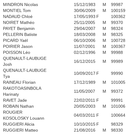
MINDRON Nicolas
15/12/1983
M
99987
MONTIEL Tom
30/06/2009
M
100159
NADAUD Chloé
17/05/1993
F
100362
NOIRET Mathéo
25/11/2005
M
99370
PAYET Benjamin
29/04/2007
M
98324
PELLERIN Batiste
18/03/2008
M
98325
PICARD Yaël
06/10/2006
M
100728
POIRIER Jason
11/07/2001
M
100367
POISSON Léo
02/12/1996
M
99988
QUENAULT-LAUBUGE
16/12/2015
M
99989
Josh
QUENAULT-LAUBUGE
10/09/2017
F
99990
Tya
RAINEAU Florian
17/12/1989
M
101005
RAKOTOASINBOLA
11/05/2007
M
99372
Harinaty
RAVET Jade
22/02/2011
F
99991
ROBAIN Nathan
20/05/2003
M
101006
ROUGIER
04/03/2011
F
100664
KOSOLOSKY Louann
RUGGIERI Alicia
10/10/2015
F
98329
RUGGIERI Matteo
21/08/2016
M
98330