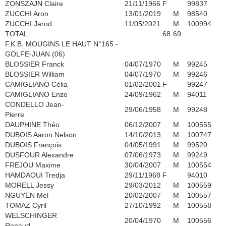
ZONSZAJN Claire
21/11/1966
F
99837
ZUCCHI Aron
13/01/2019
M
98540
ZUCCHI Jarod
11/05/2021
M
100994
TOTAL
68
69
F.K.B. MOUGINS LE HAUT N°165 -
GOLFE-JUAN (06)
BLOSSIER Franck
04/07/1970
M
99245
BLOSSIER William
04/07/1970
M
99246
CAMIGLIANO Célia
01/02/2001
F
99247
CAMIGLIANO Enzo
24/09/1962
M
94011
CONDELLO Jean-
29/06/1958
M
99248
Pierre
DAUPHINE Théo
06/12/2007
M
100555
DUBOIS Aaron Nelson
14/10/2013
M
100747
DUBOIS François
04/05/1991
M
99520
DUSFOUR Alexandre
07/06/1973
M
99249
FREJOU Maxime
30/04/2007
M
100554
HAMDAOUI Tredja
29/11/1968
F
94010
MORELL Jessy
29/03/2012
M
100559
NGUYEN Mel
20/02/2007
M
100557
TOMAZ Cyril
27/10/1992
M
100558
WELSCHINGER
20/04/1970
M
100556
Renaud