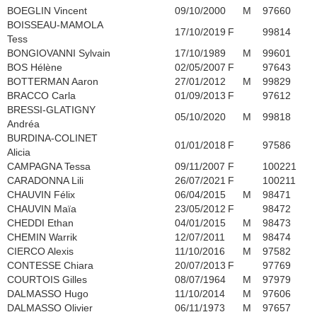
BOEGLIN Vincent
09/10/2000
M
97660
BOISSEAU-MAMOLA
17/10/2019
F
99814
Tess
BONGIOVANNI Sylvain
17/10/1989
M
99601
BOS Hélène
02/05/2007
F
97643
BOTTERMAN Aaron
27/01/2012
M
99829
BRACCO Carla
01/09/2013
F
97612
BRESSI-GLATIGNY
05/10/2020
M
99818
Andréa
BURDINA-COLINET
01/01/2018
F
97586
Alicia
CAMPAGNA Tessa
09/11/2007
F
100221
CARADONNA Lili
26/07/2021
F
100211
CHAUVIN Félix
06/04/2015
M
98471
CHAUVIN Maïa
23/05/2012
F
98472
CHEDDI Ethan
04/01/2015
M
98473
CHEMIN Warrik
12/07/2011
M
98474
CIERCO Alexis
11/10/2016
M
97582
CONTESSE Chiara
20/07/2013
F
97769
COURTOIS Gilles
08/07/1964
M
97979
DALMASSO Hugo
11/10/2014
M
97606
DALMASSO Olivier
06/11/1973
M
97657