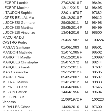
LECERF Laetitia
27/02/2018
F
98494
LECERF Maxime
12/11/2015
M
98495
LITAUDON Sophie
22/01/1978
F
97682
LOPES-BELLAL Mia
08/12/2018
F
99612
LUCCHESI Gennaro
29/09/2011
M
98498
LUCCHESI Martina
28/05/2014
F
98499
LUCCHESI Vincenzo
13/04/2016
M
98500
MACUIRA DU
25/03/1987
M
100224
CASTRO Pédro
MAGAN Santiago
01/06/1983
M
98501
MANDON Mathilde
31/07/1985
F
98502
MARIOTTI Maelle
05/12/2016
F
100997
MARQUES Christophe
25/07/1972
M
98244
MARQUES Farah
02/12/2011
F
97607
MAS Cassandre
29/12/2012
F
98505
MAUREL Noa
05/05/2007
M
98507
METRAL Mathis
21/01/2012
M
99833
MEYNIER Carla
06/04/2006
F
97645
MEZON Patrick
14/04/1956
M
99604
MIELZARECK
11/08/1972
F
100223
Vanessa
MIRALLES César
14/09/2016
M
97600