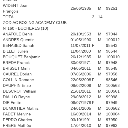
WIDENT Jean-
25/06/1985
M
99251
François
TOTAL
2
14
ZODIAC BOXING ACADEMY CLUB
N°160 - BUCHERES (10)
ANATOLE Denis
20/10/1953
M
97944
ANDRES Quentin
01/05/1990
M
100012
BENABED Sanah
11/07/2011
F
98543
BILLET Julien
11/04/2000
M
98544
BOUQUET Benjamin
26/12/1985
M
100010
BREDA Franck
30/03/1971
M
97948
BRISSET Minh
04/05/2011
M
98545
CAUREL Dorian
07/06/2006
M
97958
COLLIN Romane
22/05/2008
F
98546
DAUPHIN Enzo
08/02/2009
M
100563
DESCROT William
21/01/2011
M
100561
DIALLO Rayne
29/08/2012
M
99998
DIE Emilie
06/07/1978
F
97949
DUMOITIER Mathis
24/01/2005
M
100562
FADET Melvine
16/09/2014
M
100004
FERRO Charles
03/10/1991
M
97950
FRERE Mathéo
17/04/2010
M
97962