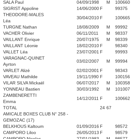
SALA Paul
04/09/1998
M
100660
SIGRIST Appoline
14/06/2000
F
99375
THEODORE-MALES
30/04/2010
F
100665
Léa
TURGNE Nathan
18/08/2009
M
99992
VACHER Olivier
06/11/2011
M
98337
VAILLANT Enrique
20/07/1975
M
98339
VAILLANT Léonie
18/02/2010
F
98340
VALLET Léa
23/07/2001
F
99993
VARAGNAC-QUINET
03/02/2007
M
99994
Ayrton
VARLET Alizé
02/02/2001
F
98343
VAVEAU Mathilde
19/11/1990
F
100156
VILAR SILVA Mickaël
06/07/2017
M
100358
YONNEAU Bastien
30/03/1992
M
101007
ZAMBENERETTI
14/12/2011
F
100662
Emma
TOTAL
24
67
AMICALE BOXES CLUB N° 258 -
GEMOZAC (17)
BELKHOUS Kaltoum
01/09/2016
F
98572
CAMPORO Liloo
26/05/2013
F
98579
CAMPORO Nicolas
27/01/1983
M
98577