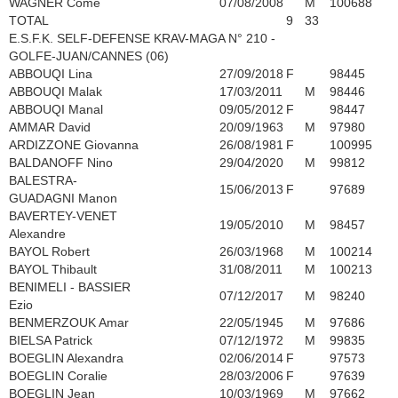
WAGNER Come
07/08/2008
M
100688
TOTAL
9
33
E.S.F.K. SELF-DEFENSE KRAV-MAGA N° 210 -
GOLFE-JUAN/CANNES (06)
ABBOUQI Lina
27/09/2018
F
98445
ABBOUQI Malak
17/03/2011
M
98446
ABBOUQI Manal
09/05/2012
F
98447
AMMAR David
20/09/1963
M
97980
ARDIZZONE Giovanna
26/08/1981
F
100995
BALDANOFF Nino
29/04/2020
M
99812
BALESTRA-
15/06/2013
F
97689
GUADAGNI Manon
BAVERTEY-VENET
19/05/2010
M
98457
Alexandre
BAYOL Robert
26/03/1968
M
100214
BAYOL Thibault
31/08/2011
M
100213
BENIMELI - BASSIER
07/12/2017
M
98240
Ezio
BENMERZOUK Amar
22/05/1945
M
97686
BIELSA Patrick
07/12/1972
M
99835
BOEGLIN Alexandra
02/06/2014
F
97573
BOEGLIN Coralie
28/03/2006
F
97639
BOEGLIN Jean
10/03/1969
M
97662