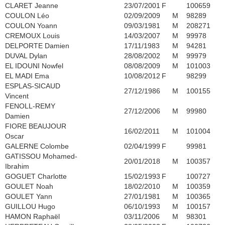
CLARET Jeanne
23/07/2001
F
100659
COULON Léo
02/09/2009
M
98289
COULON Yoann
09/03/1981
M
208271
CREMOUX Louis
14/03/2007
M
99978
DELPORTE Damien
17/11/1983
M
94281
DUVAL Dylan
28/08/2002
M
99979
EL IDOUNI Nowfel
08/08/2009
M
101003
EL MADI Ema
10/08/2012
F
98299
ESPLAS-SICAUD
27/12/1986
M
100155
Vincent
FENOLL-REMY
27/12/2006
M
99980
Damien
FIORE BEAUJOUR
16/02/2011
M
101004
Oscar
GALERNE Colombe
02/04/1999
F
99981
GATISSOU Mohamed-
20/01/2018
M
100357
Ibrahim
GOGUET Charlotte
15/02/1993
F
100727
GOULET Noah
18/02/2010
M
100359
GOULET Yann
27/01/1981
M
100365
GUILLOU Hugo
06/10/1993
M
100157
HAMON Raphaël
03/11/2006
M
98301