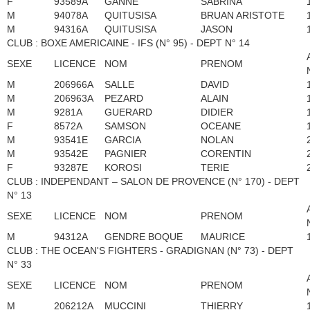
F
93589A
GANNE
SABRINA
M
94078A
QUITUSISA
BRUAN ARISTOTE
M
94316A
QUITUSISA
JASON
CLUB : BOXE AMERICAINE - IFS (N° 95) - DEPT N° 14
SEXE
LICENCE
NOM
PRENOM
M
206966A
SALLE
DAVID
M
206963A
PEZARD
ALAIN
M
9281A
GUERARD
DIDIER
F
8572A
SAMSON
OCEANE
M
93541E
GARCIA
NOLAN
M
93542E
PAGNIER
CORENTIN
F
93287E
KOROSI
TERIE
CLUB : INDEPENDANT – SALON DE PROVENCE (N° 170) - DEPT
N° 13
SEXE
LICENCE
NOM
PRENOM
M
94312A
GENDRE BOQUE
MAURICE
CLUB : THE OCEAN'S FIGHTERS - GRADIGNAN (N° 73) - DEPT
N° 33
SEXE
LICENCE
NOM
PRENOM
M
206212A
MUCCINI
THIERRY