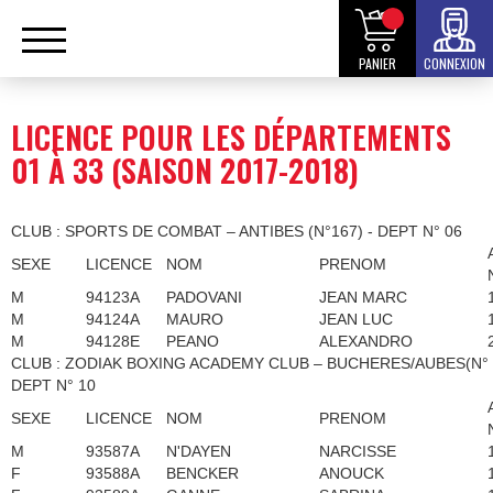
PANIER
CONNEXION
LICENCE POUR LES DÉPARTEMENTS
01 À 33 (SAISON 2017-2018)
CLUB : SPORTS DE COMBAT – ANTIBES (N°167) - DEPT N° 06
SEXE
LICENCE
NOM
PRENOM
M
94123A
PADOVANI
JEAN MARC
M
94124A
MAURO
JEAN LUC
M
94128E
PEANO
ALEXANDRO
CLUB : ZODIAK BOXING ACADEMY CLUB – BUCHERES/AUBES(N° 1
DEPT N° 10
SEXE
LICENCE
NOM
PRENOM
M
93587A
N'DAYEN
NARCISSE
F
93588A
BENCKER
ANOUCK