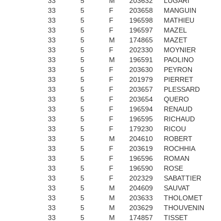
33
5
M
203632
LUGARI
33
5
F
203658
MANGUIN
33
5
F
196598
MATHIEU
33
5
F
196597
MAZEL
33
5
M
174865
MAZET
33
5
F
202330
MOYNIER
33
5
M
196591
PAOLINO
33
5
F
203630
PEYRON
33
5
F
201979
PIERRET
33
5
F
203657
PLESSARD
33
5
F
203654
QUERO
33
5
F
196594
RENAUD
33
5
F
196595
RICHAUD
33
5
F
179230
RICOU
33
5
M
204610
ROBERT
33
5
F
203619
ROCHHIA
33
5
F
196596
ROMAN
33
5
F
196590
ROSE
33
5
F
202329
SABATTIER
33
5
M
204609
SAUVAT
33
5
M
203633
THOLOMET
33
5
M
203629
THOUVENIN
33
5
M
174857
TISSET