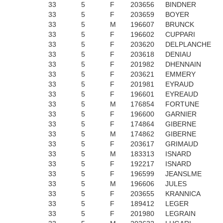
33
5
F
203656
BINDNER
33
5
F
203659
BOYER
33
5
M
196607
BRUNCK
33
5
F
196602
CUPPARI
33
5
F
203620
DELPLANCHE
33
5
F
203618
DENIAU
33
5
F
201982
DHENNAIN
33
5
F
203621
EMMERY
33
5
F
201981
EYRAUD
33
5
F
196601
EYREAUD
33
5
M
176854
FORTUNE
33
5
F
196600
GARNIER
33
5
F
174864
GIBERNE
33
5
M
174862
GIBERNE
33
5
F
203617
GRIMAUD
33
5
M
183313
ISNARD
33
5
F
192217
ISNARD
33
5
F
196599
JEANSLME
33
5
M
196606
JULES
33
5
F
203655
KRANNICA
33
5
F
189412
LEGER
33
5
F
201980
LEGRAIN