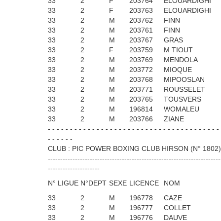
33
2
F
203764
ELOUARDIGHI
33
2
F
203763
ELOUARDIGHI
33
2
M
203762
FINN
33
2
M
203761
FINN
33
2
M
203767
GRAS
33
2
F
203759
M TIOUT
33
2
M
203769
MENDOLA
33
2
M
203772
MIOQUE
33
2
M
203768
MIPOOSLAN
33
2
M
203771
ROUSSELET
33
2
M
203765
TOUSVERS
33
2
M
196814
WOMALEU
33
2
M
203766
ZIANE
- - - - - - - - - - - - - - - - - - - - - - - - - - - - - - - - - - - - - - -
- - - - - -
CLUB : PIC POWER BOXING CLUB HIRSON (N° 1802) 
----------------------------------------------------------------------
---------------------
N° LIGUE
N°DEPT
SEXE
LICENCE
NOM
33
2
M
196778
CAZE
33
2
M
196777
COLLET
33
2
M
196776
DAUVE