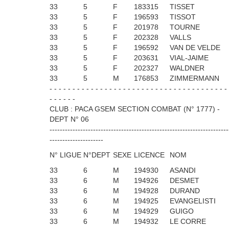
33
5
F
183315
TISSET
33
5
F
196593
TISSOT
33
5
F
201978
TOURNE
33
5
F
202328
VALLS
33
5
F
196592
VAN DE VELDE
33
5
F
203631
VIAL-JAIME
33
5
F
202327
WALDNER
33
5
M
176853
ZIMMERMANN
- - - - - - - - - - - - - - - - - - - - - - - - - - - - - - - - - - - - - - -
- - - - - -
CLUB : PACA GSEM SECTION COMBAT (N° 1777) -
DEPT N° 06
----------------------------------------------------------------------
---------------------
N° LIGUE
N°DEPT
SEXE
LICENCE
NOM
33
6
M
194930
ASANDI
33
6
M
194926
DESMET
33
6
M
194928
DURAND
33
6
M
194925
EVANGELISTI
33
6
M
194929
GUIGO
33
6
M
194932
LE CORRE