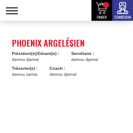
PANIER
CONNEXION
PHOENIX ARGELÉSIEN
Président(e)/Gérant(e) :
Secrétaire :
damou djamal
damou djamal
Trésorier(e) :
Coach :
damou samia
damou djamal