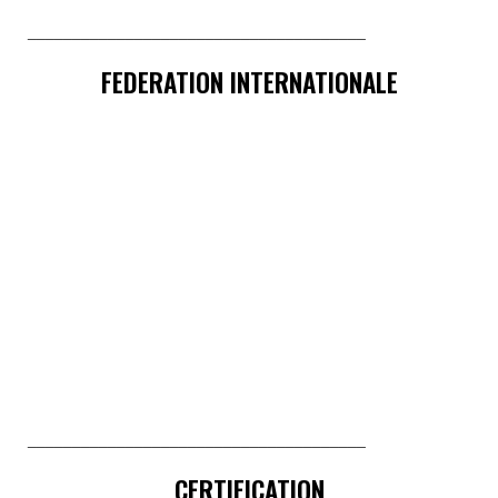
______________________________________
FEDERATION INTERNATIONALE
______________________________________
CERTIFICATION