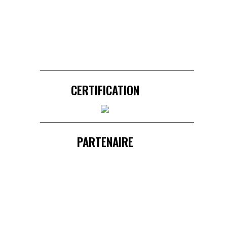
______________________________________
CERTIFICATION
______________________________________
PARTENAIRE