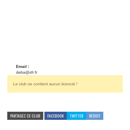
Email :
deba@sfr.fr
Le club ne contient aucun licencié !
PARTAGEZ CE CLUB
FACEBOOK
TWITTER
REDDIT