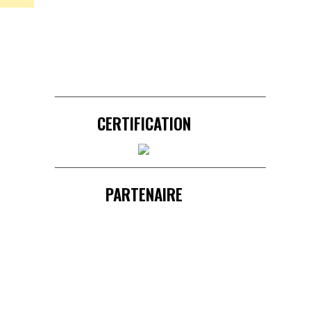
______________________________________
CERTIFICATION
______________________________________
PARTENAIRE