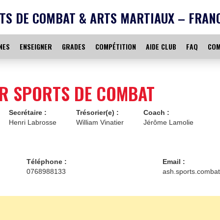
TS DE COMBAT & ARTS MARTIAUX – FRAN
NES
ENSEIGNER
GRADES
COMPÉTITION
AIDE CLUB
FAQ
COM
R SPORTS DE COMBAT
Secrétaire :
Trésorier(e) :
Coach :
Henri Labrosse
William Vinatier
Jérôme Lamolie
Téléphone :
Email :
0768988133
ash.sports.comba