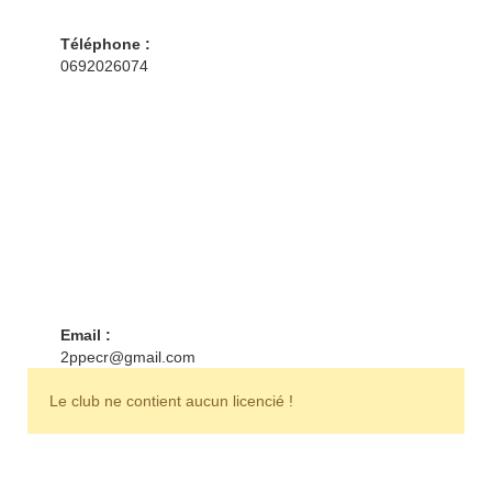
Téléphone :
0692026074
Email :
2ppecr@gmail.com
Le club ne contient aucun licencié !