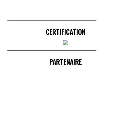
______________________________________
CERTIFICATION
______________________________________
PARTENAIRE