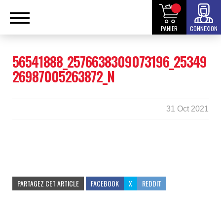
PANIER
CONNEXION
56541888_2576638309073196_25349
26987005263872_N
31 Oct 2021
PARTAGEZ CET ARTICLE
FACEBOOK
X
REDDIT