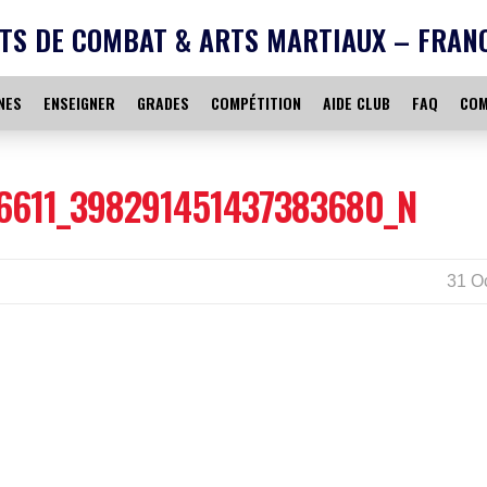
TS DE COMBAT & ARTS MARTIAUX – FRAN
NES
ENSEIGNER
GRADES
COMPÉTITION
AIDE CLUB
FAQ
COM
6611_398291451437383680_N
31 O