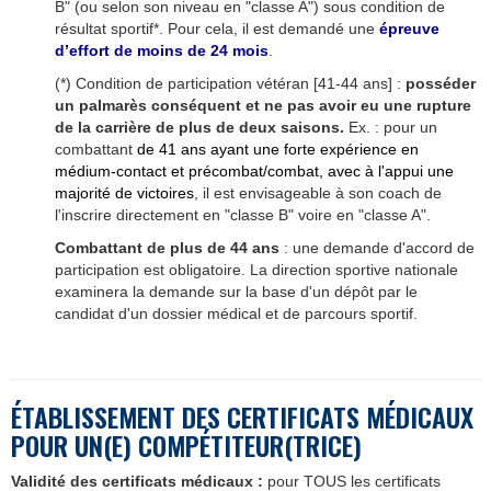
B" (ou selon son niveau en "classe A") sous condition de
résultat sportif*. Pour cela, il est demandé une
épreuve
d’effort
de moins de 24 mois
.
(*) Condition de participation vétéran [41-44 ans] :
posséder
un palmarès conséquent
et ne pas avoir eu une rupture
de la carrière de plus de deux saisons.
Ex. : pour un
combattant
de 41 ans ayant une forte expérience en
médium-contact et précombat/combat, avec à l'appui une
majorité de victoires
, il est envisageable à son coach de
l'inscrire directement en "classe B" voire en "classe A".
Combattant de plus de 44 ans
: une demande d'accord de
participation est obligatoire. La direction sportive nationale
examinera la demande sur la base d'un dépôt par le
candidat d'un dossier médical et de parcours sportif.
É
TABLISSEMENT DES CERTIFICATS M
É
DICAUX
POUR UN(E) COMPÉTITEUR(TRICE)
Validité des certificats médicaux :
pour TOUS les certificats