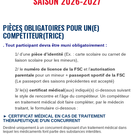
SAISON 2026-2027
PIÈCES OBLIGATOIRES POUR UN(E)
COMPÉTITEUR(TRICE)
. Tout participant devra être muni obligatoirement :
1/ d’une
pièce d’identité
(Ex. : carte scolaire ou carnet de
liaison scolaire pour les mineurs),
2/ le
numéro de licence de la FSC
et l’
autorisation
parentale
pour un mineur +
passeport sportif de la FSC
(Le passeport des saisons précédentes est accepté)
3/ le(s)
certificat médical
(aux) indiqué(s) ci-dessous suivant
le style de rencontre et l'âge du compétiteur. Un compétiteur
en traitement médical doit faire compléter, par le médecin
traitant, le formulaire ci-dessous :
► CERTIFICAT MÉDICAL EN CAS DE TRAITEMENT
TH
É
RAPEUTIQUE D'UN CONCURRENT
Destiné uniquement à un concurrent disposant d'un traitement médical dans
lequel les médicaments font partie des substances interdites.