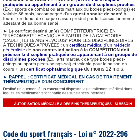
pratiquée ou appartenant à un groupe de disciplines proches
(Ex. : sports de combat ou arts martiaux ou boxes pieds-poings) et
valable 36 mois, accompagné d’un
questionnaire de santé
à
fournir en début de chaque saison produit par le licencié lui-même
attestant de sa bonne santé.
►
Le certificat destiné un(e) COMPÉTITEUR(TRICE) EN
"PRÉCOMBAT* TECHNIQUE À PARTIR DE LA CATÉGORIE
"CADET(TE) 15 ANS RÉVOLUS" POUR LES DISCIPLINES DIRES
À TECHNIQUES APPUYÉES : un
certificat médical d'un médecin
généraliste
de
non contre-indication
à la COMPÉTITION doit
préciser la discipline pratiquée ou appartenant à un groupe de
disciplines proches
(Ex.: arts martiaux de type boxes pieds-
poings ou sports pieds-poings-sol) et valable pour la saison en
+ un
de moins 12 mois.
cours
certificat ophtalmologique
► RAPPEL : CERTIFICAT MÉDICAL EN CAS DE TRAITEMENT
TH
É
RAPEUTIQUE D'UN CONCURRENT
Destiné uniquement à un concurrent disposant d'un traitement médical dans
lequel les médicaments font partie des substances interdites.
AUTORISATION MÉDICALE À DES FINS THÉRAPEUTIQUES - SI BESOIN
Code du sport français - Loi n° 2022-296