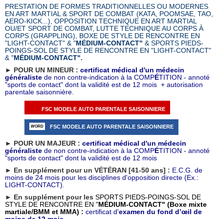
PRESTATION DE FORMES TRADITIONNELLES OU MODERNES
EN ART MARTIAL & SPORT DE COMBAT (KATA, POOMSAE, TAO,
AERO-KICK...), OPPOSITION TECHNIQUE EN ART MARTIAL
OU/ET SPORT DE COMBAT, LUTTE TECHNIQUE AU CORPS À
CORPS (GRAPPLING), BOXE DE STYLE
DE RENCONTRE EN
"LIGHT-CONTACT" & "
M
É
DIUM-CONTACT"
& SPORTS PIEDS-
POINGS-SOL
DE STYLE DE RENCONTRE EN "LIGHT-CONTACT"
& "
M
É
DIUM-CONTACT".
►
POUR UN MINEUR :
certificat médical d'un médecin
généraliste
de non contre-indication à la COMP
É
TITION - annoté
"sports de contact" dont la validité est de 12 mois + autorisation
parentale saisonnière.
FSC MODELE AUTO PARENTALE SAISONNIERE
FSC MODELE AUTO PARENTALE SAISONNIERE
►
POUR
UN MAJEUR :
certificat médical d'un médecin
généraliste
de non contre-indication à la COMP
É
TITION - annoté
"sports de contact" dont la validité est de 12 mois
►
En supplément pour un VÉTÉRAN [41-50 ans] :
E.C.G. de
moins de 24 mois pour les disciplines d'opposition directe (Ex.:
LIGHT-CONTACT)
.
►
En supplément pour les
SPORTS PIEDS-POINGS-SOL DE
STYLE DE RENCONTRE EN "
M
É
DIUM-CONTACT" (Boxe mixte
martiale/BMM et MMA) :
certificat d'
examen du fond d’œil
de