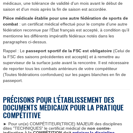
médicaux, une tolérance de validité d'un mois avant le début de
saison et d'un mois après la fin de saison est accordée.
Pièce médicale établie pour une autre fédération de sports de
combat
: un certificat médical effectué pour le compte d’une autre
fédération reconnue par l’État français est accepté, à condition qu’il
mentionne les différents impératifs fédéraux notés dans les
paragraphes ci-dessus.
Rappel : Le
passeport sportif de la FSC est obligatoire
(Celui de
la FSC des saisons précédentes est accepté) et à remettre au
superviseur de la surface juste avant la rencontre. Il est nécessaire
de reporter tous les combats antérieurs de votre compétiteur
(Toutes fédérations confondues) sur les pages blanches en fin de
passeport.
PR
É
CISONS
POUR L'
É
TABLISSEMENT DES
DOCUMENTS M
É
DICAUX POUR LA PRATIQUE
COMP
É
TITIVE
►
Pour un(e) COMPÉTITEUR(TRICE) MAJEUR des disciplines
dites "TECHNIQUES" le certificat médical de
non contre-
indication à la COMPÉTITION doit
préciser la discipline