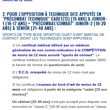
moins de 12 mois.
2. POUR L'OPPOSITION
À TECHNIQUE DITE APPUYÉE
EN
"PRÉCOMBAT TECHNIQUE"
CADET(TE) [15 ANS] & JUNIOR-
1 [16-17 ANS] + "PR
É
COMBAT/COMBAT" JUNIOR-2 [18-20
ANS] & S
É
NIOR [21-40 ANS]
:
SPORTS DE TYPE BOXE SPORTIVE OU/ET D'ART MARTIAL DE
CONTACT (DONT LES TECHNIQUES SONT
APPUYÉES
).
1/ Un
certificat médical délivré par un médecin
généraliste de non contre-indication à la COMPÉ
TITION
de moins de 12 mois annoté "sports de contact"
. Le
certificat médical d'un médecin généraliste est valable SANS
le besoin de remise du
questionnaire de santé
,
2/ L'
E.C.G. interprété
de moins de 12 mois n'est pas
obligatoire.
3/ Un certificat d'
examen du fond d’œil
de moins de 12
mois
est obligatoire
à partir de la catégorie
"cadet [15 ans
révolus]
"
.
Un vétéran [41-44 ans]
n'est pas accepté pour disputer une
rencontre en "classe C" [18-40 ans] mais autorisé en "classe