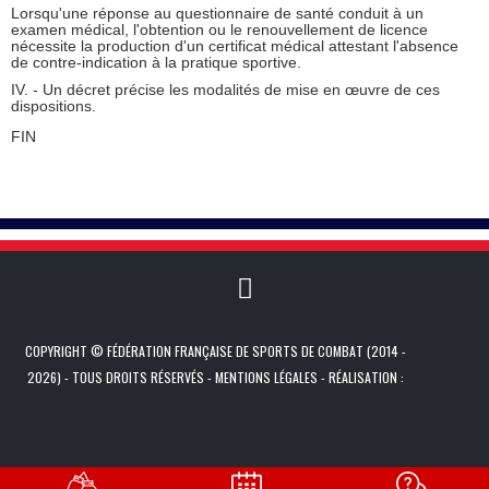
Lorsqu'une réponse au questionnaire de santé conduit à un
examen médical, l'obtention ou le renouvellement de licence
nécessite la production d'un certificat médical attestant l'absence
de contre-indication à la pratique sportive.
IV. - Un décret précise les modalités de mise en œuvre de ces
dispositions.
FIN
COPYRIGHT © FÉDÉRATION FRANÇAISE DE SPORTS DE COMBAT (2014 -
2026) - TOUS DROITS RÉSERVÉS -
MENTIONS LÉGALES
- RÉALISATION :